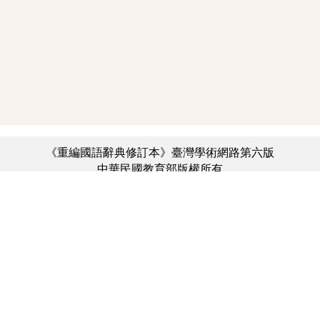
《重編國語辭典修訂本》臺灣學術網路第六版
中華民國教育部版權所有
:::
個資法及隱私聲明
|
辭典公眾授權網
|
意見交流
|
網網相連
三峽總院區地址：新北市三峽區三樹路2號、
︿
臺北院區地址：臺北市大安區和平東路一段179號、
臺中院區地址：臺中市豐原區師範街67號
電話總機：(02)7740-7890、
傳真：(02)7740-7064、
TANet VoIP：9009-7890