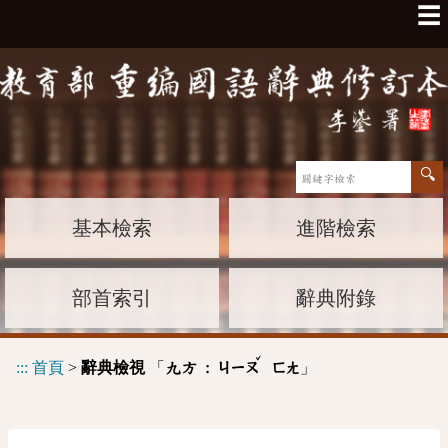
☰
基本檢索
進階檢索
部首索引
辭典附錄
ˇ
:::
首頁
>
辭典檢視
「
」
九方 :
ㄐㄧㄡ
ㄈㄤ