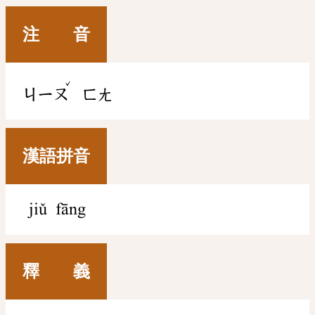
注 音
ˇ
ㄐㄧㄡ
ㄈㄤ
漢語拼音
jiǔ fāng
釋 義