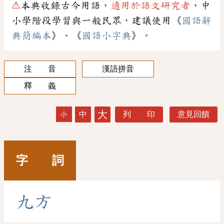
⚠
本典收錄古今用語，
適用於語文研究者
，中
小學階段學習與一般民眾，建議使用《
國語辭
典簡編本
》、《
國語小字典
》。
注 音
漢語拼音
釋 義
大
中
列 印
意見回饋
小
字 詞
九
方