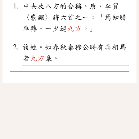
中央及八方的合稱。唐．李賀
〈感諷〉詩六首之一：「焉知腸
車轉，一夕巡
九方
。」
複姓。如春秋秦穆公時有善相馬
者
九方
皋。