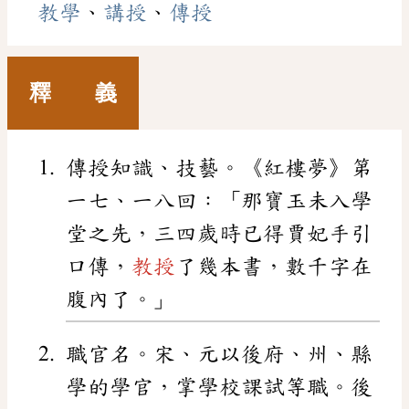
教學
、
講授
、
傳授
釋 義
傳授知識、技藝。《紅樓夢》第
一七、一八回：「那寶玉未入學
堂之先，三四歲時已得賈妃手引
口傳，
教授
了幾本書，數千字在
腹內了。」
職官名。宋、元以後府、州、縣
學的學官，掌學校課試等職。後