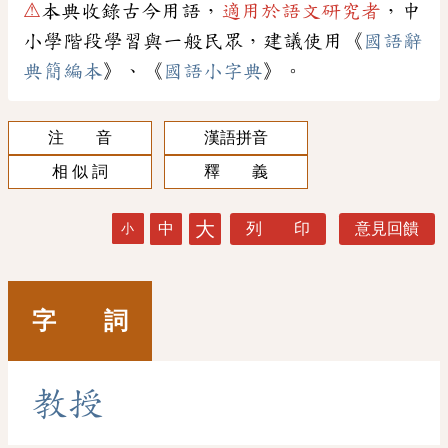
⚠
本典收錄古今用語，
適用於語文研究者
，中
小學階段學習與一般民眾，建議使用《
國語辭
典簡編本
》、《
國語小字典
》。
注 音
漢語拼音
相 似 詞
釋 義
大
中
列 印
意見回饋
小
字 詞
教
授