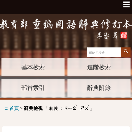
☰
基本檢索
進階檢索
部首索引
辭典附錄
ˋ
ˋ
:::
首頁
>
辭典檢視
「
」
教授 :
ㄐㄧㄠ
ㄕㄡ