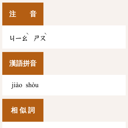
注 音
ˋ
ˋ
ㄐㄧㄠ
ㄕㄡ
漢語拼音
jiào shòu
相 似 詞