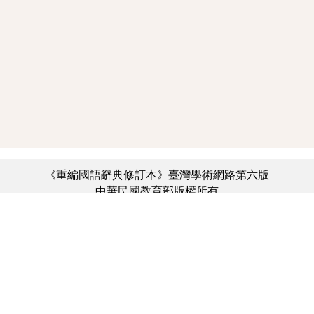
《重編國語辭典修訂本》臺灣學術網路第六版
中華民國教育部版權所有
:::
個資法及隱私聲明
|
辭典公眾授權網
|
意見交流
|
網網相連
三峽總院區地址：新北市三峽區三樹路2號、
︿
臺北院區地址：臺北市大安區和平東路一段179號、