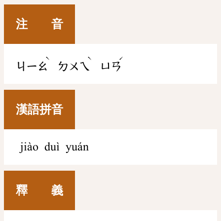
注 音
ˋ
ˋ
ˊ
ㄐㄧㄠ
ㄉㄨㄟ
ㄩㄢ
漢語拼音
jiào duì yuán
釋 義