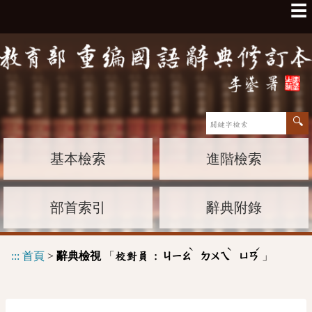
☰
基本檢索
進階檢索
部首索引
辭典附錄
ˋ
ˋ
ˊ
:::
首頁
>
辭典檢視
「
」
校對員 :
ㄐㄧㄠ
ㄉㄨㄟ
ㄩㄢ