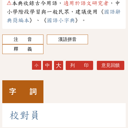
⚠
本典收錄古今用語，
適用於語文研究者
，中
小學階段學習與一般民眾，建議使用《
國語辭
典簡編本
》、《
國語小字典
》。
注 音
漢語拼音
釋 義
大
中
列 印
意見回饋
小
字 詞
校
對
員