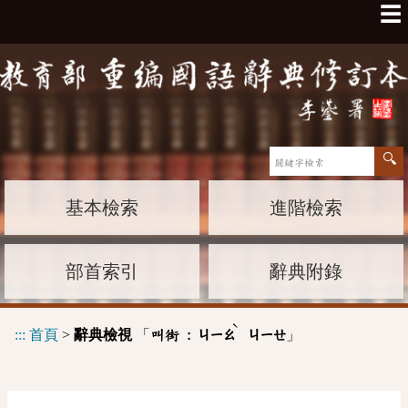
☰
基本檢索
進階檢索
部首索引
辭典附錄
ˋ
:::
首頁
>
辭典檢視
「
」
叫街 :
ㄐㄧㄠ
ㄐㄧㄝ