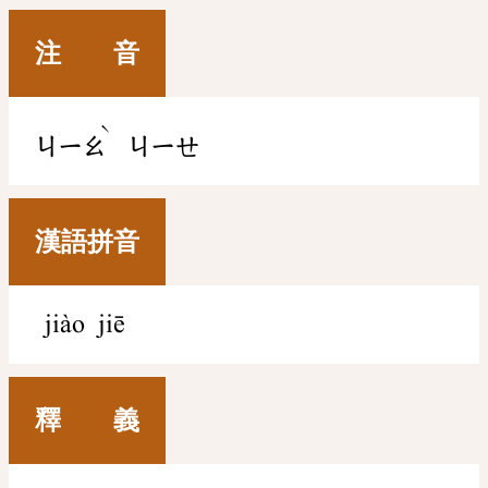
注 音
ˋ
ㄐㄧㄠ
ㄐㄧㄝ
漢語拼音
jiào jiē
釋 義