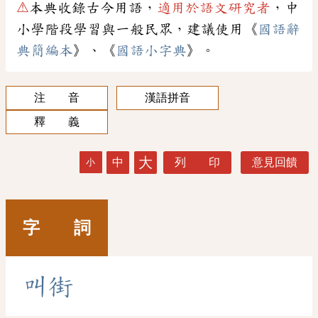
⚠
本典收錄古今用語，
適用於語文研究者
，中
小學階段學習與一般民眾，建議使用《
國語辭
典簡編本
》、《
國語小字典
》。
注 音
漢語拼音
釋 義
大
中
列 印
意見回饋
小
字 詞
叫
街