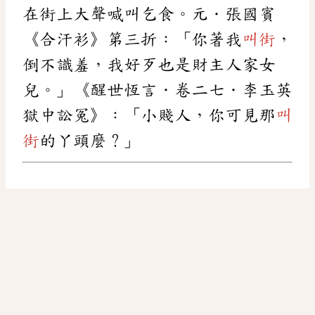
在街上大聲喊叫乞食。元．張國賓
《合汗衫》第三折：「你著我
叫街
，
倒不識羞，我好歹也是財主人家女
兒。」《醒世恆言．卷二七．李玉英
獄中訟冤》：「小賤人，你可見那
叫
街
的丫頭麼？」