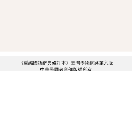
《重編國語辭典修訂本》臺灣學術網路第六版
中華民國教育部版權所有
:::
個資法及隱私聲明
|
辭典公眾授權網
|
意見交流
|
網網相連
三峽總院區地址：新北市三峽區三樹路2號、
︿
臺北院區地址：臺北市大安區和平東路一段179號、
臺中院區地址：臺中市豐原區師範街67號
電話總機：(02)7740-7890、
傳真：(02)7740-7064、
TANet VoIP：9009-7890