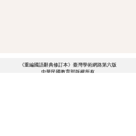
《重編國語辭典修訂本》臺灣學術網路第六版
中華民國教育部版權所有
:::
個資法及隱私聲明
|
辭典公眾授權網
|
意見交流
|
網網相連
三峽總院區地址：新北市三峽區三樹路2號、
︿
臺北院區地址：臺北市大安區和平東路一段179號、
臺中院區地址：臺中市豐原區師範街67號
電話總機：(02)7740-7890、
傳真：(02)7740-7064、
TANet VoIP：9009-7890