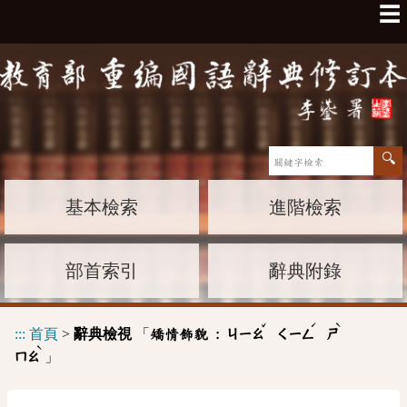
☰
基本檢索
進階檢索
部首索引
辭典附錄
ˇ
ˊ
ˋ
:::
首頁
>
辭典檢視
「
矯情飾貌 :
ㄐㄧㄠ
ㄑㄧㄥ
ㄕ
ˋ
」
ㄇㄠ