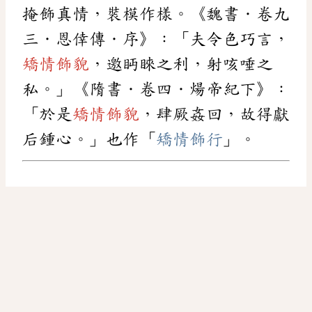
掩飾真情，裝模作樣。《魏書．卷九
三．恩倖傳．序》：「夫令色巧言，
矯情飾貌
，邀眄睞之利，射咳唾之
私。」《隋書．卷四．煬帝紀下》：
「於是
矯情飾貌
，肆厥姦回，故得獻
后鍾心。」也作「
矯情飾行
」。