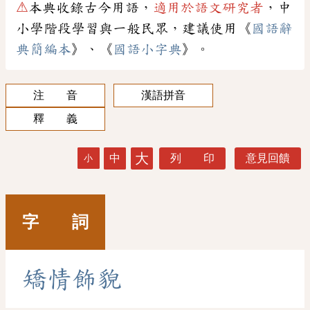
⚠
本典收錄古今用語，
適用於語文研究者
，中
小學階段學習與一般民眾，建議使用《
國語辭
典簡編本
》、《
國語小字典
》。
注 音
漢語拼音
釋 義
大
中
列 印
意見回饋
小
字 詞
矯
情
飾
貌