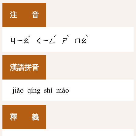
注 音
ˇ
ˊ
ˋ
ˋ
ㄐㄧㄠ
ㄑㄧㄥ
ㄕ
ㄇㄠ
漢語拼音
jiǎo qíng shì mào
釋 義