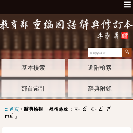
☰
基本檢索
進階檢索
部首索引
辭典附錄
ˇ
ˊ
ˋ
:::
首頁
>
辭典檢視
「
矯情飾貌 :
ㄐㄧㄠ
ㄑㄧㄥ
ㄕ
ˋ
」
ㄇㄠ