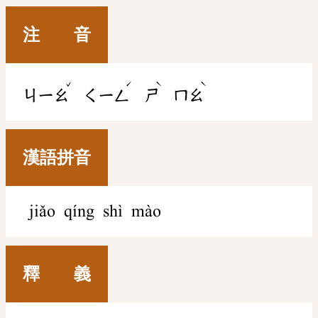
注 音
ˇ
ˊ
ˋ
ˋ
ㄐㄧㄠ
ㄑㄧㄥ
ㄕ
ㄇㄠ
漢語拼音
jiǎo qíng shì mào
釋 義