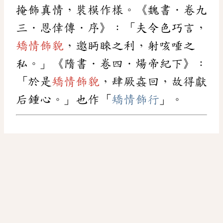
掩飾真情，裝模作樣。《魏書．卷九
三．恩倖傳．序》：「夫令色巧言，
矯情飾貌
，邀眄睞之利，射咳唾之
私。」《隋書．卷四．煬帝紀下》：
「於是
矯情飾貌
，肆厥姦回，故得獻
后鍾心。」也作「
矯情飾行
」。