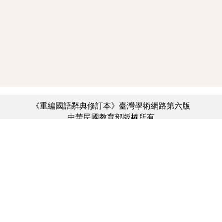
《重編國語辭典修訂本》臺灣學術網路第六版
中華民國教育部版權所有
:::
個資法及隱私聲明
|
辭典公眾授權網
|
意見交流
|
網網相連
三峽總院區地址：新北市三峽區三樹路2號、
︿
臺北院區地址：臺北市大安區和平東路一段179號、
臺中院區地址：臺中市豐原區師範街67號
電話總機：(02)7740-7890、
傳真：(02)7740-7064、
TANet VoIP：9009-7890