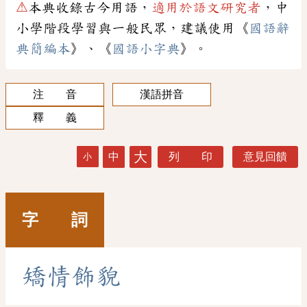
⚠
本典收錄古今用語，
適用於語文研究者
，中
小學階段學習與一般民眾，建議使用《
國語辭
典簡編本
》、《
國語小字典
》。
注 音
漢語拼音
釋 義
大
中
列 印
意見回饋
小
字 詞
矯
情
飾
貌