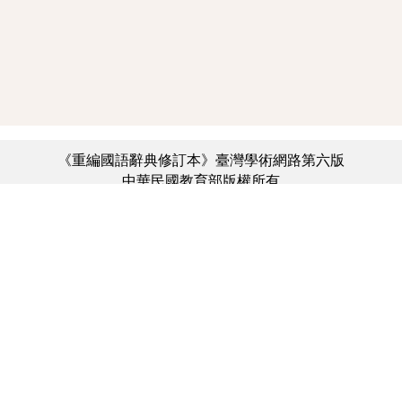
《重編國語辭典修訂本》臺灣學術網路第六版
中華民國教育部版權所有
:::
個資法及隱私聲明
|
辭典公眾授權網
|
意見交流
|
網網相連
三峽總院區地址：新北市三峽區三樹路2號、
︿
臺北院區地址：臺北市大安區和平東路一段179號、
臺中院區地址：臺中市豐原區師範街67號
電話總機：(02)7740-7890、
傳真：(02)7740-7064、
TANet VoIP：9009-7890
線上人數: 2372