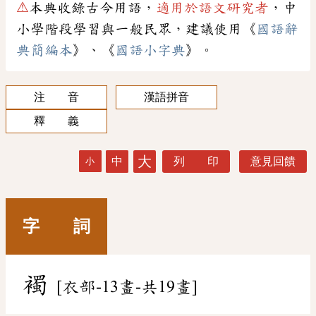
⚠
本典收錄古今用語，
適用於語文研究者
，中
小學階段學習與一般民眾，建議使用《
國語辭
典簡編本
》、《
國語小字典
》。
注 音
漢語拼音
釋 義
大
中
列 印
意見回饋
小
字 詞
襡
[衣部-13畫-共19畫]