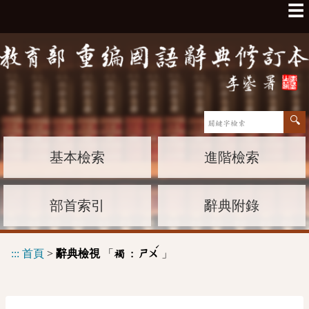
☰
基本檢索
進階檢索
部首索引
辭典附錄
ˊ
:::
首頁
>
辭典檢視
「
」
襡 :
ㄕㄨ