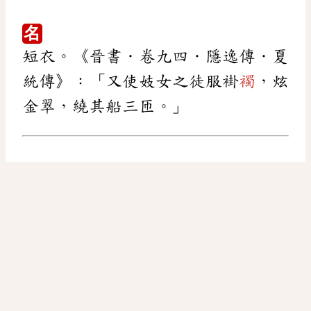
名
短衣。《晉書．卷九四．隱逸傳．夏
統傳》：「又使妓女之徒服褂
襡
，炫
金翠，繞其船三匝。」