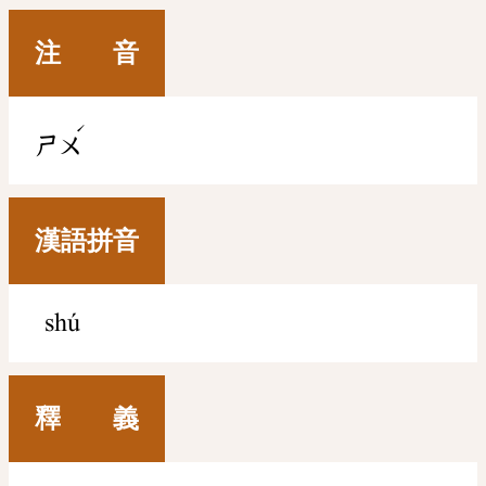
注 音
ˊ
ㄕㄨ
漢語拼音
shú
釋 義