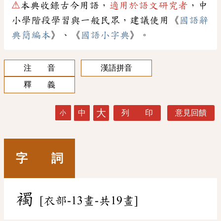
⚠
本典收錄古今用語，
適用於語文研究者
，中
小學階段學習與一般民眾，建議使用《
國語辭
典簡編本
》、《
國語小字典
》。
注 音
漢語拼音
釋 義
大
中
列 印
意見回饋
小
字 詞
襡
[衣部-13畫-共19畫]