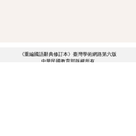
《重編國語辭典修訂本》臺灣學術網路第六版
中華民國教育部版權所有
:::
個資法及隱私聲明
|
辭典公眾授權網
|
意見交流
|
網網相連
三峽總院區地址：新北市三峽區三樹路2號、
︿
臺北院區地址：臺北市大安區和平東路一段179號、
臺中院區地址：臺中市豐原區師範街67號
電話總機：(02)7740-7890、
傳真：(02)7740-7064、
TANet VoIP：9009-7890
線上人數: 6888