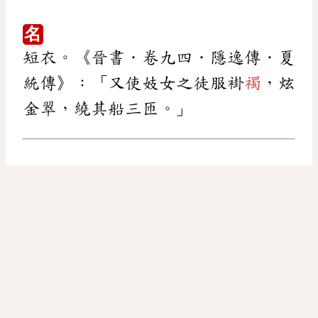
名
短衣。《晉書．卷九四．隱逸傳．夏
統傳》：「又使妓女之徒服褂
襡
，炫
金翠，繞其船三匝。」