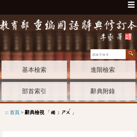
☰
基本檢索
進階檢索
部首索引
辭典附錄
ˊ
:::
首頁
>
辭典檢視
「
」
襡 :
ㄕㄨ