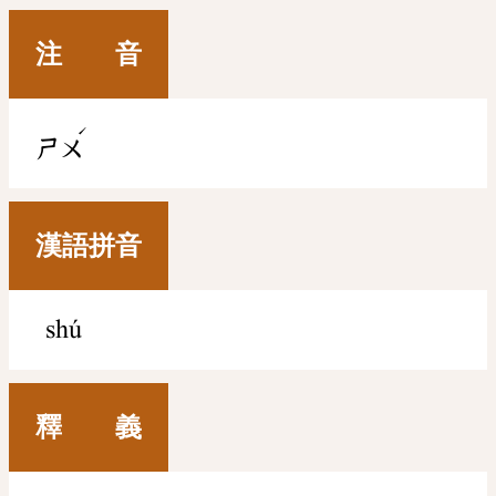
注 音
ˊ
ㄕㄨ
漢語拼音
shú
釋 義