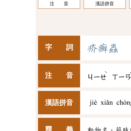
注 音
漢語拼音
疥
癬
蟲
字 詞
ˋ
注 音
ㄐㄧㄝ
ㄒㄧ
漢語拼音
jiè xiǎn chón
釋 義
動物名。節肢