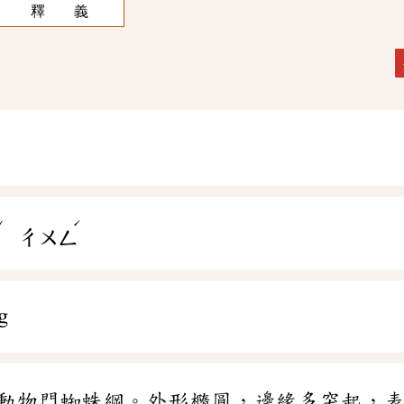
釋 義
ˇ
ˊ
ㄢ
ㄔㄨㄥ
g
動物門蜘蛛綱。外形橢圓，邊緣多突起，