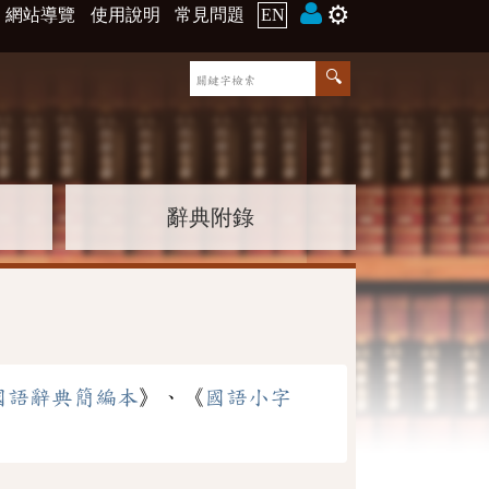
⚙️
網站導覽
使用說明
常見問題
EN
辭典附錄
國語辭典簡編本
》、《
國語小字