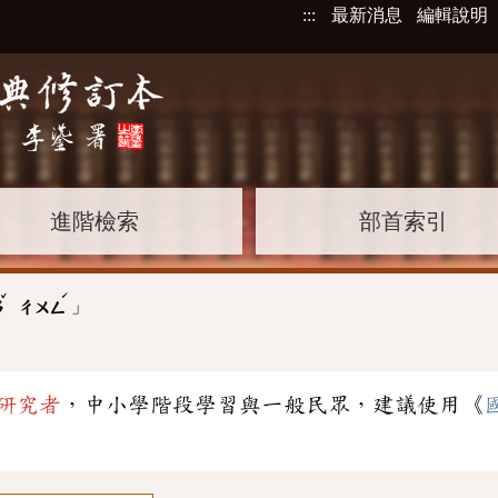
:::
最新消息
編輯說明
進階檢索
部首索引
ˇ
ˊ
」
ㄢ
ㄔㄨㄥ
研究者
，中小學階段學習與一般民眾，建議使用《