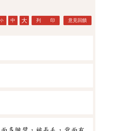
大
中
列 印
意見回饋
小
表面多皺襞，被長毛，背面有