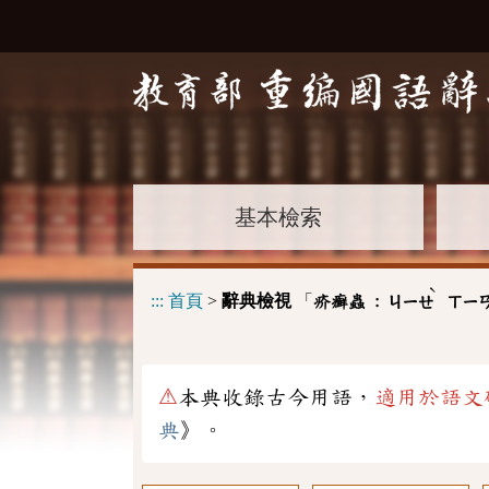
基本檢索
ˋ
:::
首頁
>
辭典檢視
「
疥癬蟲 :
ㄐㄧㄝ
ㄒㄧ
⚠
本典收錄古今用語，
適用於語文
典
》。