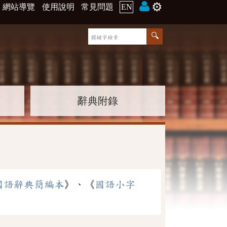
⚙️
網站導覽
使用說明
常見問題
EN
辭典附錄
國語辭典簡編本
》、《
國語小字