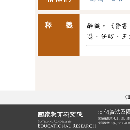
釋 義
辭職。《晉書
選．任昉．王
《
:::
個資法及
三峽總院區地址：新北市
電話總機：(02)7740-789