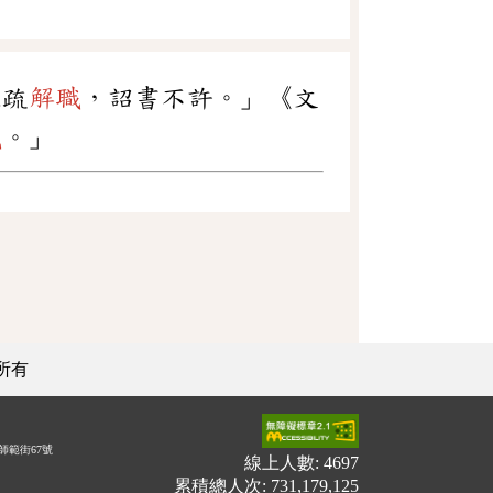
上疏
解職
，詔書不許。」《文
職
。」
所有
師範街67號
線上人數: 4697
累積總人次: 731,179,125