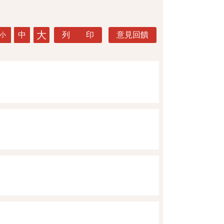
大
中
列 印
意見回饋
小