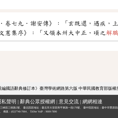
．卷七九．謝安傳》：「玄既還，遇疾，
文憲集序》：「又領本州大中正，頃之
解
重編國語辭典修訂本》臺灣學術網路第六版
中華民國教育部版權
隱私聲明
|
辭典公眾授權網
|
意見交流
|
網網相連
三峽區三樹路2號、
臺北院區地址：臺北市大安區和平東路一段179號、
臺中院區地址：臺中市豐原區
0、
傳真：(02)7740-7064、
TANet VoIP：9009-7890