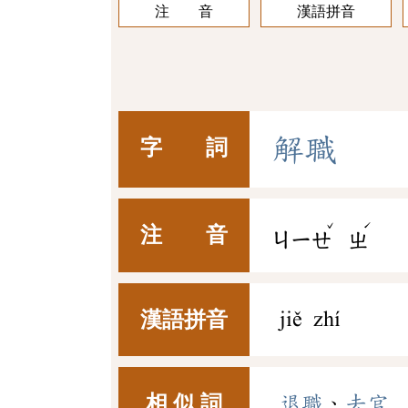
注 音
漢語拼音
解
職
字 詞
ˇ
ˊ
注 音
ㄐㄧㄝ
ㄓ
漢語拼音
jiě zhí
相 似 詞
退職
、
去官