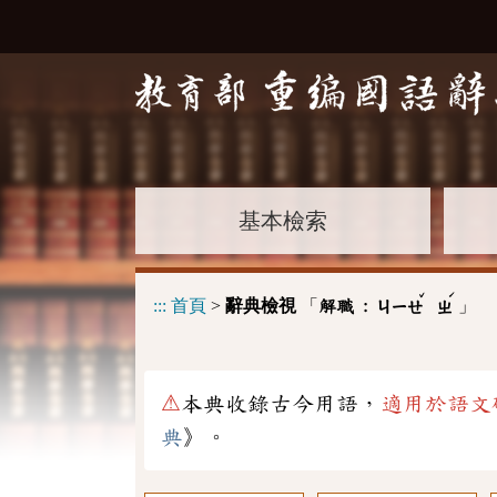
基本檢索
ˇ
ˊ
:::
首頁
>
辭典檢視
「
」
解職 :
ㄐㄧㄝ
ㄓ
⚠
本典收錄古今用語，
適用於語文
典
》。