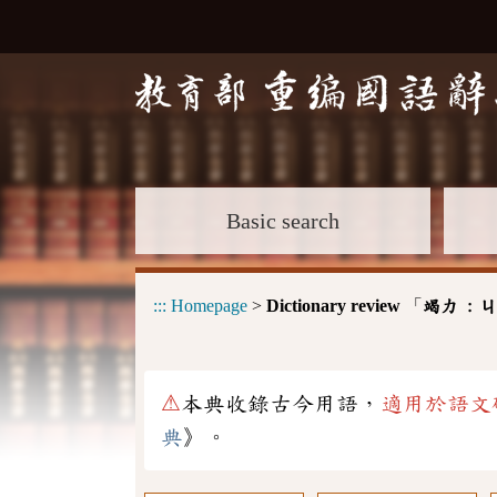
Basic search
:::
Homepage
>
Dictionary review
「
竭力 :
ㄐ
⚠
本典收錄古今用語，
適用於語文
典
》。