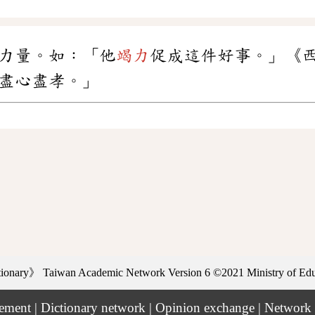
力量。如：「他
竭力
促成這件好事。」《
盡心盡孝。」
ctionary》
Taiwan Academic Network Version 6
©2021 Ministry of Educ
tement
|
Dictionary network
|
Opinion exchange
|
Network 