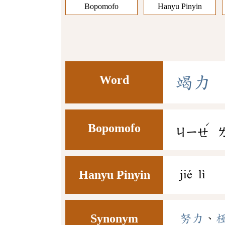
Bopomofo
Hanyu Pinyin
Word
竭
力
ˊ
Bopomofo
ㄐㄧㄝ
Hanyu Pinyin
jié lì
Synonym
努力
、