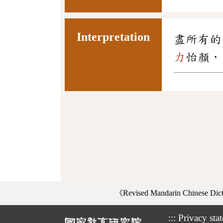
Interpretation
盡所有的
力
怡顏，
《Revised Mandarin Chinese Di
:::
Privacy sta