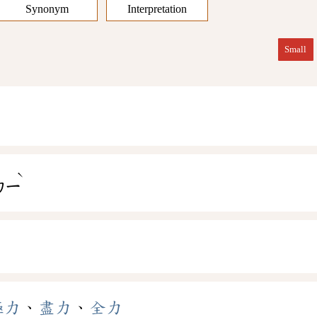
Synonym
Interpretation
Small
ˋ
ㄌㄧ
極力
、
盡力
、
全力