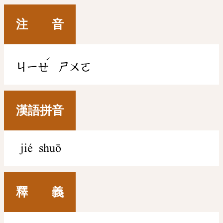
注 音
ˊ
ㄐㄧㄝ
ㄕㄨㄛ
漢語拼音
jié shuō
釋 義