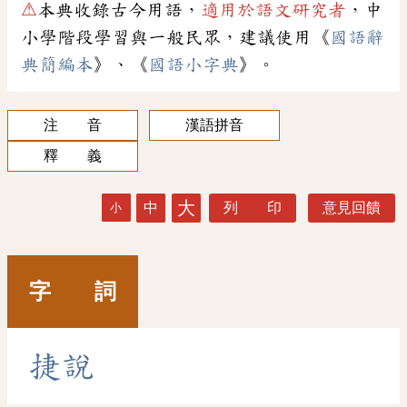
⚠
本典收錄古今用語，
適用於語文研究者
，中
小學階段學習與一般民眾，建議使用《
國語辭
典簡編本
》、《
國語小字典
》。
注 音
漢語拼音
釋 義
大
中
列 印
意見回饋
小
字 詞
捷
說