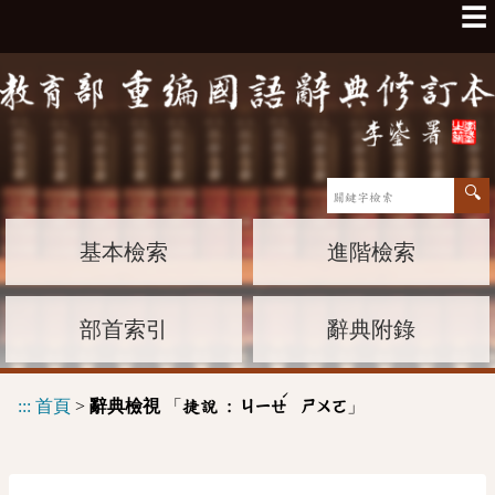
☰
基本檢索
進階檢索
部首索引
辭典附錄
ˊ
:::
首頁
>
辭典檢視
「
」
捷說 :
ㄐㄧㄝ
ㄕㄨㄛ