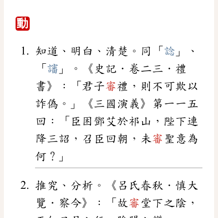
動
知道、明白、清楚。同「
諗
」、
「
讅
」。《史記．卷二三．禮
書》：「君子
審
禮，則不可欺以
詐偽。」《三國演義》第一一五
回：「臣困鄧艾於祁山，陛下連
降三詔，召臣回朝，未
審
聖意為
何？」
推究、分析。《呂氏春秋．慎大
覽．察今》：「故
審
堂下之陰，