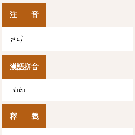
注 音
ˇ
ㄕㄣ
漢語拼音
shěn
釋 義