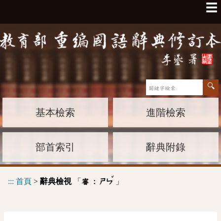
☰
基本檢索
進階檢索
部首索引
辭典附錄
ˇ
:::
首頁
>
辭典檢視
「
」
審 :
ㄕㄣ