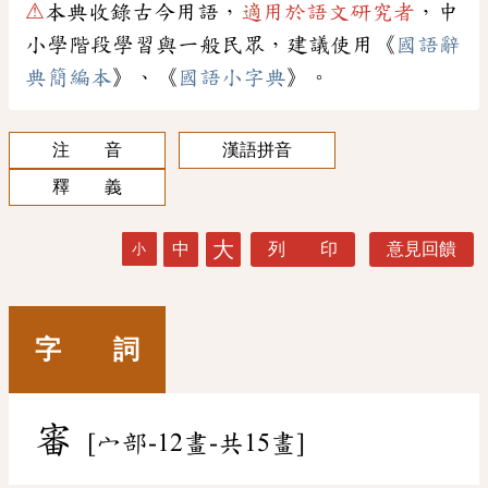
⚠
本典收錄古今用語，
適用於語文研究者
，中
小學階段學習與一般民眾，建議使用《
國語辭
典簡編本
》、《
國語小字典
》。
注 音
漢語拼音
釋 義
大
中
列 印
意見回饋
小
字 詞
審
[宀部-12畫-共15畫]