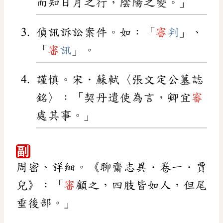
而知日月之行，陰陽之變。」
偵訊訴訟案件。如：「
審
判
」、
「
審
訊
」。
謹慎。宋．蘇軾〈張文定公墓誌
銘〉：「契丹遣使為言，卿宜
審
處其事。」
副
周密、詳細。《聊齋志異．卷一．賈
兒》：「
審
顧之，四肢皆如人，但尾
垂後部。」