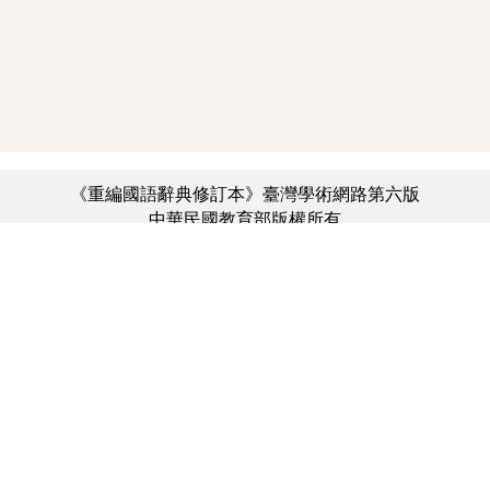
《重編國語辭典修訂本》臺灣學術網路第六版
中華民國教育部版權所有
:::
個資法及隱私聲明
|
辭典公眾授權網
|
意見交流
|
網網相連
三峽總院區地址：新北市三峽區三樹路2號、
︿
臺北院區地址：臺北市大安區和平東路一段179號、
臺中院區地址：臺中市豐原區師範街67號
電話總機：(02)7740-7890、
傳真：(02)7740-7064、
TANet VoIP：9009-7890
線上人數: 1665