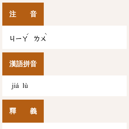
注 音
ˊ
ˋ
ㄐㄧㄚ
ㄌㄨ
漢語拼音
jiá lù
釋 義