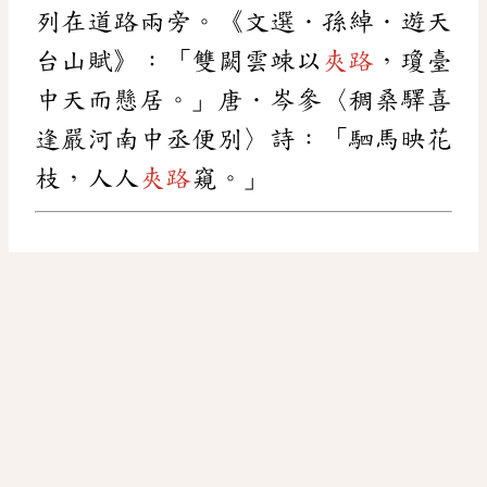
列在道路兩旁。《文選．孫綽．遊天
台山賦》：「雙闕雲竦以
夾路
，瓊臺
中天而懸居。」唐．岑參〈稠桑驛喜
逢嚴河南中丞便別〉詩：「駟馬映花
枝，人人
夾路
窺。」