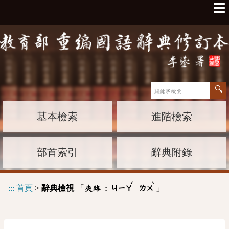
☰
基本檢索
進階檢索
部首索引
辭典附錄
ˊ
ˋ
:::
首頁
>
辭典檢視
「
」
夾路 :
ㄐㄧㄚ
ㄌㄨ