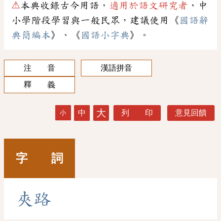
⚠
本典收錄古今用語，
適用於語文研究者
，中
小學階段學習與一般民眾，建議使用《
國語辭
典簡編本
》、《
國語小字典
》。
注 音
漢語拼音
釋 義
大
中
列 印
意見回饋
小
字 詞
夾
路