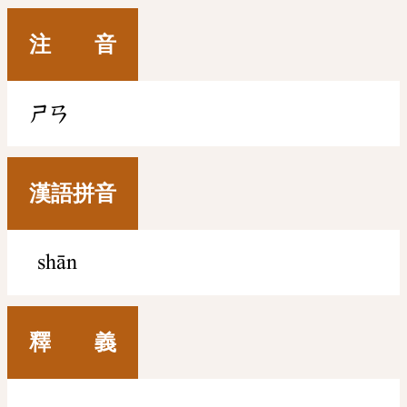
注 音
ㄕㄢ
漢語拼音
shān
釋 義