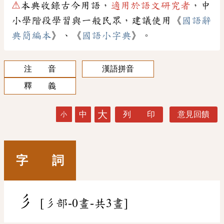
⚠
本典收錄古今用語，
適用於語文研究者
，中
小學階段學習與一般民眾，建議使用《
國語辭
典簡編本
》、《
國語小字典
》。
注 音
漢語拼音
釋 義
大
中
列 印
意見回饋
小
字 詞
彡
[彡部-0畫-共3畫]