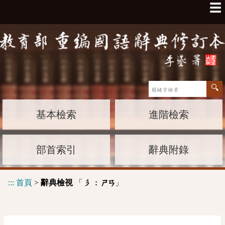
☰
基本檢索
進階檢索
部首索引
辭典附錄
:::
首頁
>
辭典檢視
「
」
彡 :
ㄕㄢ