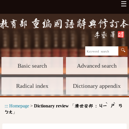
☰
Basic search
Advanced search
Radical index
Dictionary appendix
ˋ
ˋ
:::
Homepage
>
Dictionary review
「
濟世安邦 :
ㄐㄧ
ㄕ
ㄢ
」
ㄅㄤ