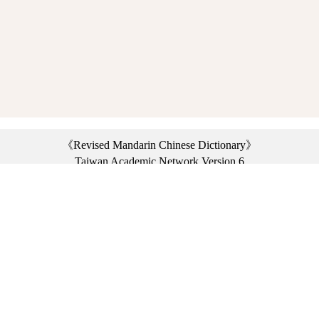
《Revised Mandarin Chinese Dictionary》
Taiwan Academic Network Version 6
©2021 Ministry of Education, R.O.C. All rights reserved.
︿
:::
Privacy statement
|
Dictionary network
|
Opinion exchange
|
Network Links
Headquarters: No. 2, Sanshu Rd., Sanxia Dist., New Taipei City 23703, Taiwan
(R.O.C.)、