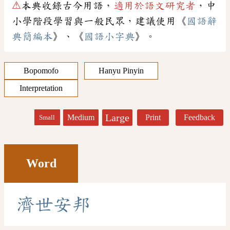
⚠
本典收錄古今用語，
適用於語文研究者
，中
小學階段學習與一般民眾，建議使用《
國語辭
典簡編本
》、《
國語小字典
》。
Bopomofo
Hanyu Pinyin
Interpretation
Large
Medium
Print
Feedback
Small
Word
濟
世
安
邦