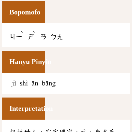
Bopomofo
ˋ
ˋ
ㄐㄧ
ㄕ
ㄢ
ㄅㄤ
Hanyu Pinyin
jì shì ān bāng
Interpretation
拯救世人，安定國家。元．無名氏