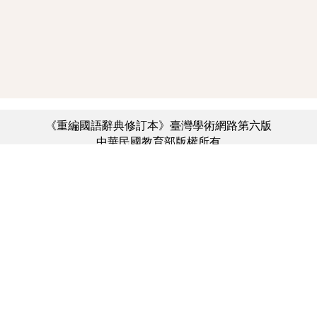
《重編國語辭典修訂本》臺灣學術網路第六版
中華民國教育部版權所有
:::
個資法及隱私聲明
|
辭典公眾授權網
|
意見交流
|
網網相連
三峽總院區地址：新北市三峽區三樹路2號、
︿
臺北院區地址：臺北市大安區和平東路一段179號、
臺中院區地址：臺中市豐原區師範街67號
電話總機：(02)7740-7890、
傳真：(02)7740-7064、
TANet VoIP：9009-7890
線上人數: 3886