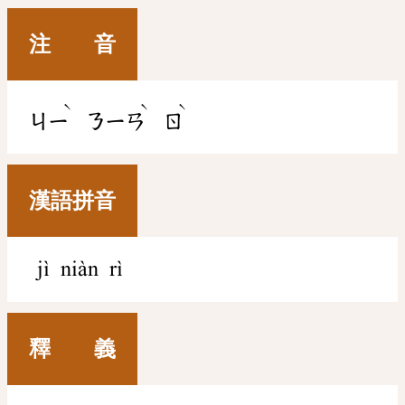
注 音
ˋ
ˋ
ˋ
ㄐㄧ
ㄋㄧㄢ
ㄖ
漢語拼音
jì niàn rì
釋 義