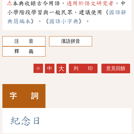
⚠
本典收錄古今用語，
適用於語文研究者
，中
小學階段學習與一般民眾，建議使用《
國語辭
典簡編本
》、《
國語小字典
》。
注 音
漢語拼音
釋 義
大
中
列 印
意見回饋
小
字 詞
紀
念
日