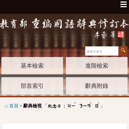
☰
基本檢索
進階檢索
部首索引
辭典附錄
ˋ
ˋ
ˋ
:::
首頁
>
辭典檢視
「
」
紀念日 :
ㄐㄧ
ㄋㄧㄢ
ㄖ