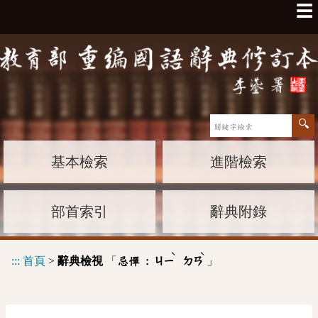
☰
基本檢索
進階檢索
部首索引
辭典附錄
ˋ
ˋ
:::
首頁
>
辭典檢視
「
」
忌憚 :
ㄐㄧ
ㄉㄢ