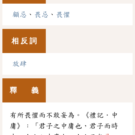
顧忌
、
畏忌
、
畏懼
相 反 詞
放肆
釋 義
有所畏懼而不敢妄為。《禮記．中
庸》：「君子之中庸也，君子而時