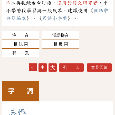
⚠
本典收錄古今用語，
適用於語文研究者
，中
小學階段學習與一般民眾，建議使用《
國語辭
典簡編本
》、《
國語小字典
》。
注 音
漢語拼音
相 似 詞
相 反 詞
釋 義
大
中
列 印
意見回饋
小
字 詞
忌
憚