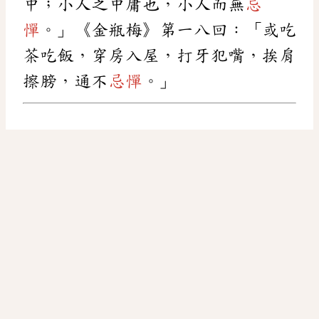
中；小人之中庸也，小人而無
忌
憚
。」《金瓶梅》第一八回：「或吃
茶吃飯，穿房入屋，打牙犯嘴，挨肩
擦膀，通不
忌憚
。」