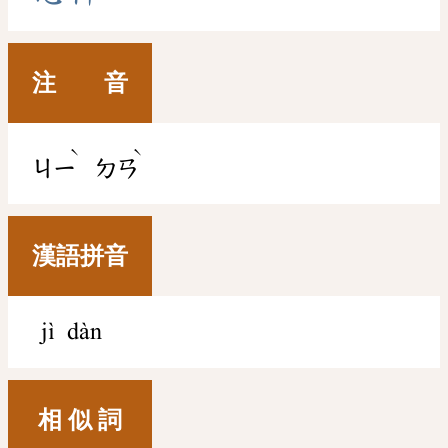
注 音
ˋ
ˋ
ㄐㄧ
ㄉㄢ
漢語拼音
jì dàn
相 似 詞