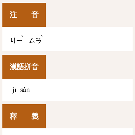
注 音
ˇ
ˋ
ㄐㄧ
ㄙㄢ
漢語拼音
jǐ sàn
釋 義