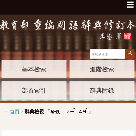
☰
基本檢索
進階檢索
部首索引
辭典附錄
ˇ
ˋ
:::
首頁
>
辭典檢視
「
」
給散 :
ㄐㄧ
ㄙㄢ