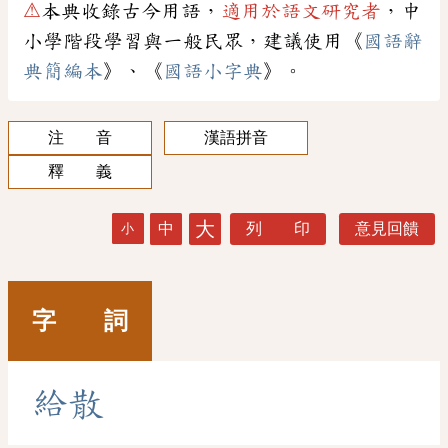
⚠
本典收錄古今用語，
適用於語文研究者
，中
小學階段學習與一般民眾，建議使用《
國語辭
典簡編本
》、《
國語小字典
》。
注 音
漢語拼音
釋 義
大
中
列 印
意見回饋
小
字 詞
給
散