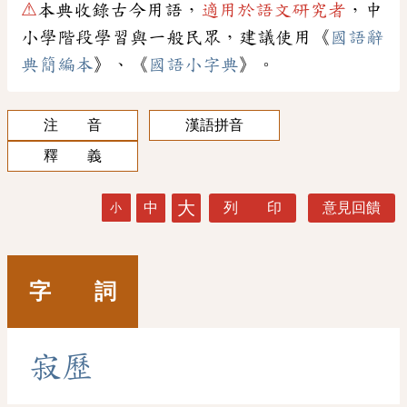
⚠
本典收錄古今用語，
適用於語文研究者
，中
小學階段學習與一般民眾，建議使用《
國語辭
典簡編本
》、《
國語小字典
》。
注 音
漢語拼音
釋 義
大
中
列 印
意見回饋
小
字 詞
寂
歷