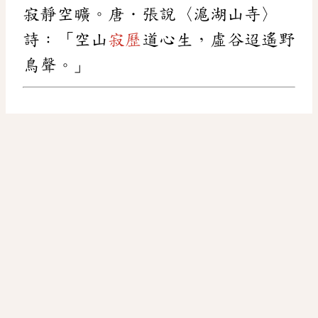
寂靜空曠。唐．張說〈滬湖山寺〉
詩：「空山
寂歷
道心生，虛谷迢遙野
鳥聲。」