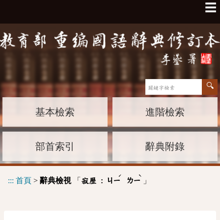
☰
基本檢索
進階檢索
部首索引
辭典附錄
ˊ
ˋ
:::
首頁
>
辭典檢視
「
」
寂歷 :
ㄐㄧ
ㄌㄧ