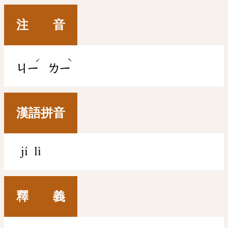
注 音
ˊ
ˋ
ㄐㄧ
ㄌㄧ
漢語拼音
jí lì
釋 義