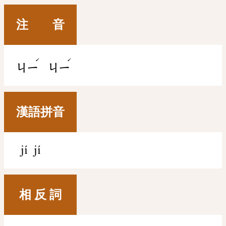
注 音
ˊ
ˊ
ㄐㄧ
ㄐㄧ
漢語拼音
jí jí
相 反 詞