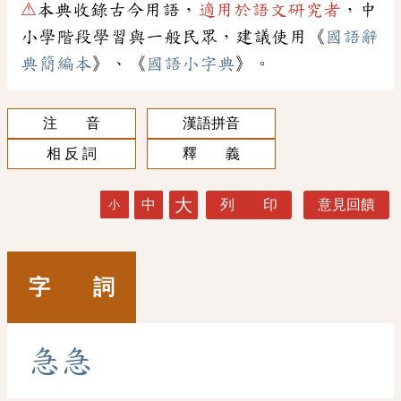
⚠
本典收錄古今用語，
適用於語文研究者
，中
小學階段學習與一般民眾，建議使用《
國語辭
典簡編本
》、《
國語小字典
》。
注 音
漢語拼音
相 反 詞
釋 義
大
中
列 印
意見回饋
小
字 詞
急
急