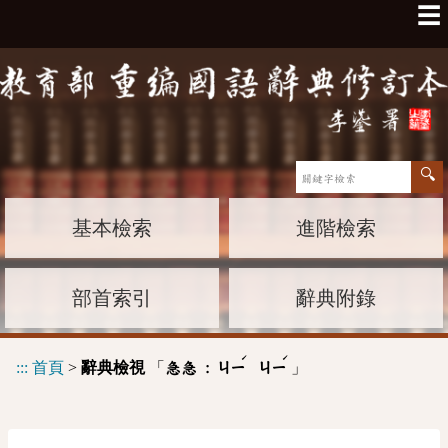
☰
基本檢索
進階檢索
部首索引
辭典附錄
ˊ
ˊ
:::
首頁
>
辭典檢視
「
」
急急 :
ㄐㄧ
ㄐㄧ