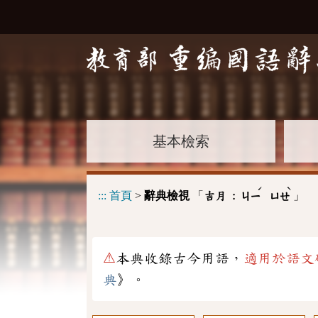
基本檢索
ˊ
ˋ
:::
首頁
>
辭典檢視
「
」
吉月 :
ㄐㄧ
ㄩㄝ
⚠
本典收錄古今用語，
適用於語文
典
》。