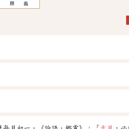
釋 義
曆每月初一。《論語．鄉黨》：「
吉月
，必