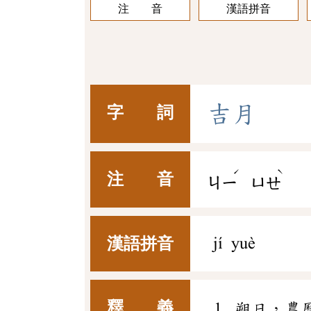
注 音
漢語拼音
吉
月
字 詞
ˊ
ˋ
注 音
ㄐㄧ
ㄩㄝ
漢語拼音
jí yuè
釋 義
朔日，農