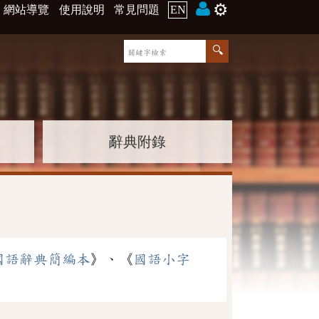
⚙️
網站導覽
使用說明
常見問題
EN
辭典附錄
國語辭典簡編本
》、《
國語小字