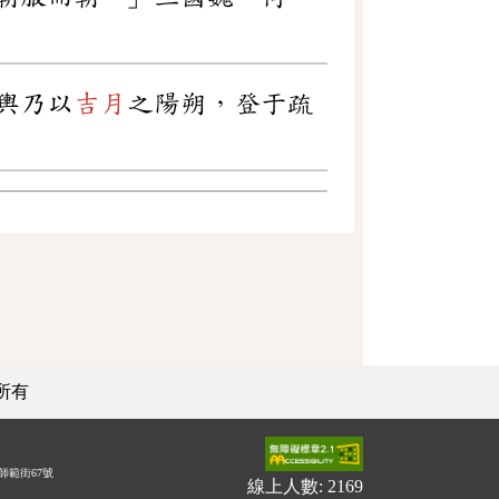
輿乃以
吉月
之陽朔，登于疏
所有
師範街67號
線上人數: 2169