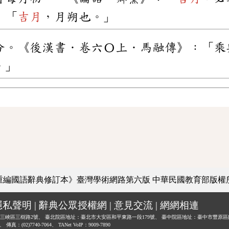
：「
吉月
，月朔也。」
分。《後漢書．卷六〇上．馬融傳》：「乘
。」
重編國語辭典修訂本》臺灣學術網路第六版
中華民國教育部版權
隱私聲明
|
辭典公眾授權網
|
意見交流
|
網網相連
三峽區三樹路2號、
臺北院區地址：臺北市大安區和平東路一段179號、
臺中院區地址：臺中市豐原區
0、
傳真：(02)7740-7064、
TANet VoIP：9009-7890