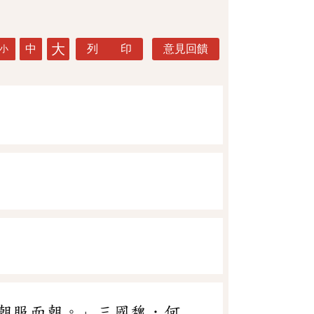
大
中
列 印
意見回饋
小
朝服而朝。」三國魏．何