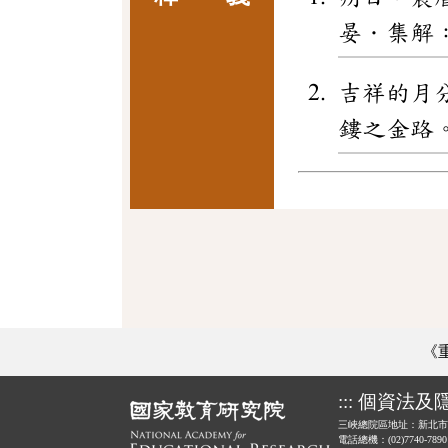
晏．集解
吉祥的月
鏤之金路
《
:::
個資法及
三峽總院區地址：新北市
電話總機：(02)7740-789