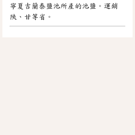
寧夏吉蘭泰鹽池所產的池鹽。運銷
陝、甘等省。