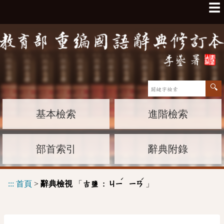
☰
基本檢索
進階檢索
部首索引
辭典附錄
ˊ
ˊ
:::
首頁
>
辭典檢視
「
」
吉鹽 :
ㄐㄧ
ㄧㄢ