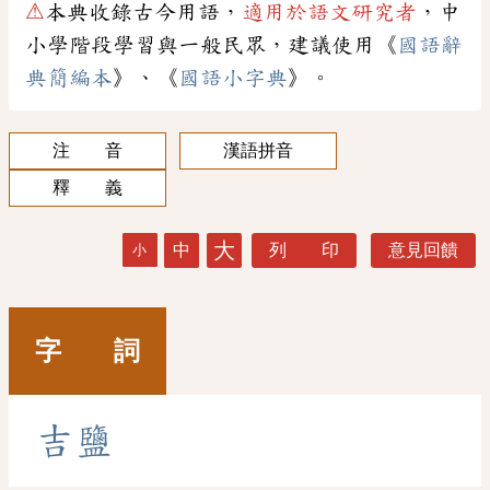
⚠
本典收錄古今用語，
適用於語文研究者
，中
小學階段學習與一般民眾，建議使用《
國語辭
典簡編本
》、《
國語小字典
》。
注 音
漢語拼音
釋 義
大
中
列 印
意見回饋
小
字 詞
吉
鹽