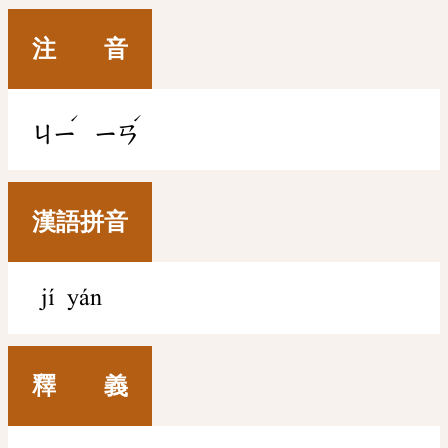
注 音
ˊ
ˊ
ㄐㄧ
ㄧㄢ
漢語拼音
jí yán
釋 義