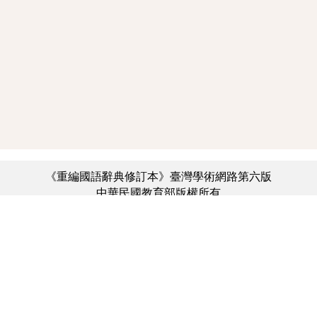
《重編國語辭典修訂本》臺灣學術網路第六版
中華民國教育部版權所有
:::
個資法及隱私聲明
|
辭典公眾授權網
|
意見交流
|
網網相連
三峽總院區地址：新北市三峽區三樹路2號、
︿
臺北院區地址：臺北市大安區和平東路一段179號、