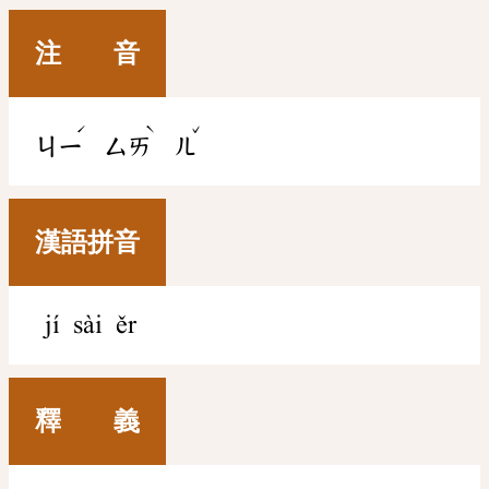
注 音
ˊ
ˋ
ˇ
ㄐㄧ
ㄙㄞ
ㄦ
漢語拼音
jí sài ěr
釋 義