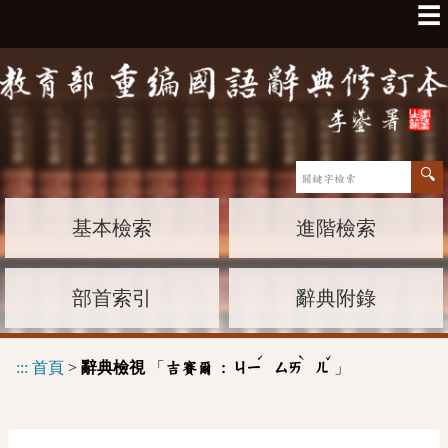
☰
基本檢索
進階檢索
部首索引
辭典附錄
ˊ
ˋ
ˇ
:::
首頁
>
辭典檢視
「
」
吉賽爾 :
ㄐㄧ
ㄙㄞ
ㄦ