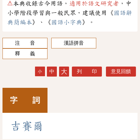
⚠
本典收錄古今用語，
適用於語文研究者
，中
小學階段學習與一般民眾，建議使用《
國語辭
典簡編本
》、《
國語小字典
》。
注 音
漢語拼音
釋 義
大
中
列 印
意見回饋
小
字 詞
吉
賽
爾