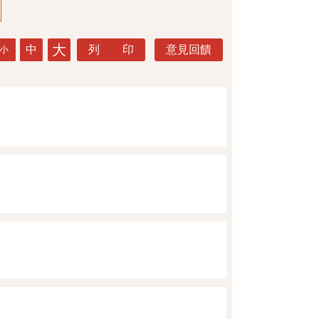
大
中
列 印
意見回饋
小