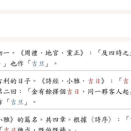
初一。《周禮．地官．黨正》：「及四時之
。」也作「
吉旦
」。
吉利的日子。《詩經．小雅．
吉日
》：「
吉
第二回：「金有餘擇個
吉日
，同一夥客人起
作「
吉旦
」。
小雅》的篇名。共四章。根據〈詩序〉：「
「
吉日
維戊，既伯既禱。」