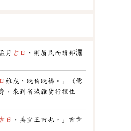
孟月
吉日
，則屬民而讀邦灋
日
維戊，既伯既禱。」《儒
身，來到省城雜貨行裡住
吉日
，美宣王田也。」首章