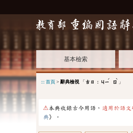
基本檢索
ˊ
ˋ
:::
首頁
>
辭典檢視
「
」
吉日 :
ㄐㄧ
ㄖ
⚠
本典收錄古今用語，
適用於語文
典
》。