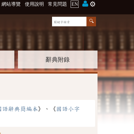
⚙️
網站導覽
使用說明
常見問題
EN
辭典附錄
國語辭典簡編本
》、《
國語小字