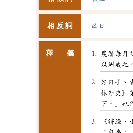
相 反 詞
凶日
釋 義
農曆每月
以糾戒之
好日子、
林外史》
下。」也
《詩經．
二句為：