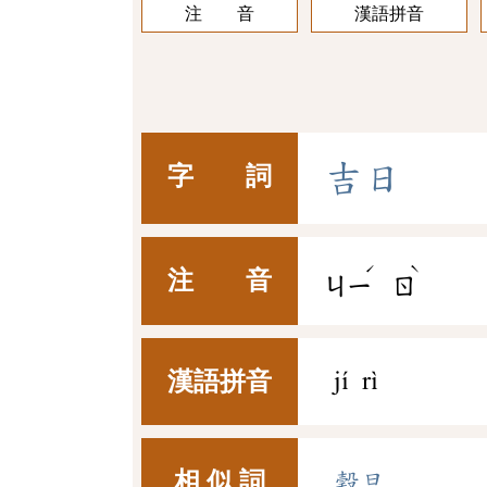
注 音
漢語拼音
吉
日
字 詞
ˊ
ˋ
注 音
ㄐㄧ
ㄖ
漢語拼音
jí rì
相 似 詞
穀旦