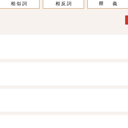
相 似 詞
相 反 詞
釋 義