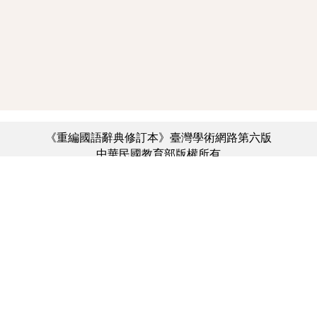
《重編國語辭典修訂本》臺灣學術網路第六版
中華民國教育部版權所有
:::
個資法及隱私聲明
|
辭典公眾授權網
|
意見交流
|
網網相連
三峽總院區地址：新北市三峽區三樹路2號、
︿
臺北院區地址：臺北市大安區和平東路一段179號、
臺中院區地址：臺中市豐原區師範街67號
電話總機：(02)7740-7890、
傳真：(02)7740-7064、
TANet VoIP：9009-7890
線上人數: 2710