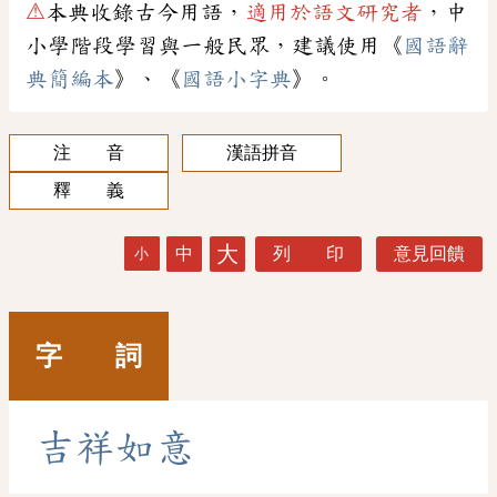
⚠
本典收錄古今用語，
適用於語文研究者
，中
小學階段學習與一般民眾，建議使用《
國語辭
典簡編本
》、《
國語小字典
》。
注 音
漢語拼音
釋 義
大
中
列 印
意見回饋
小
字 詞
吉
祥
如
意