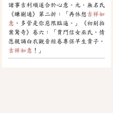
諸事吉利順遂合於心意。元．無名氏
《賺蒯通》第二折：「再休想
吉祥如
意
，多管是你惡限臨逼。」《初刻拍
案驚奇》卷六：「賈門信女巫氏，情
愿親誦白衣觀音經卷專保早生貴子，
吉祥如意
！」