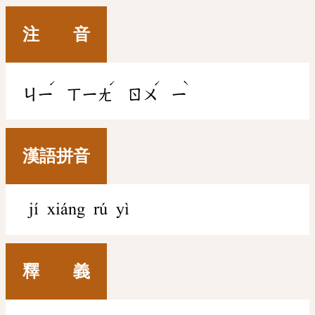
注 音
ˊ
ˊ
ˊ
ˋ
ㄐㄧ
ㄒㄧㄤ
ㄖㄨ
ㄧ
漢語拼音
jí xiáng rú yì
釋 義