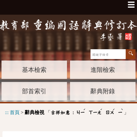
☰
基本檢索
進階檢索
部首索引
辭典附錄
ˊ
ˊ
ˊ
ˋ
:::
首頁
>
辭典檢視
「
」
吉祥如意 :
ㄐㄧ
ㄒㄧㄤ
ㄖㄨ
ㄧ