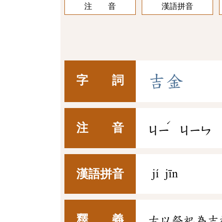
注 音
漢語拼音
吉
金
字 詞
ˊ
注 音
ㄐㄧ
ㄐㄧㄣ
漢語拼音
jí jīn
釋 義
古以祭祀為吉