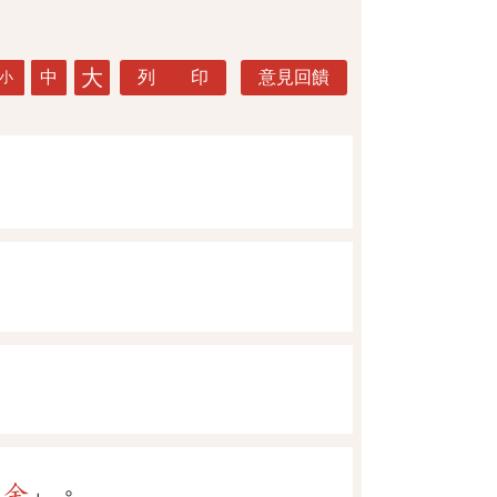
大
中
列 印
意見回饋
小
吉金
」。