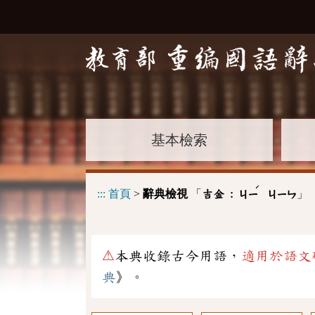
基本檢索
ˊ
:::
首頁
>
辭典檢視
「
」
吉金 :
ㄐㄧ
ㄐㄧㄣ
⚠
本典收錄古今用語，
適用於語文
典
》。