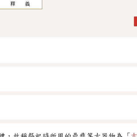
釋 義
禮，故稱祭祀時所用的鼎彞等古器物為「