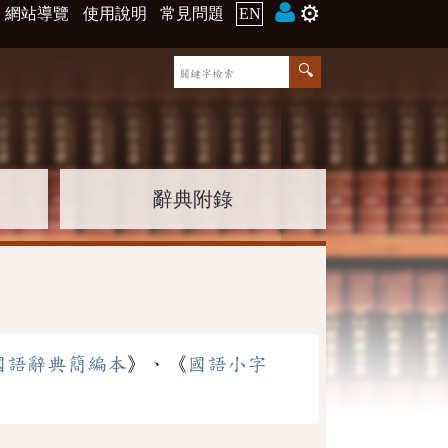
⚙️
網站導覽
使用說明
常見問題
EN
辭典附錄
國語辭典簡編本
》、《
國語小字