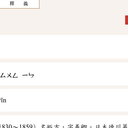
釋 義
ㄙㄨㄥ
ㄧㄣ
yīn
1830～1859）名矩方，字義卿。日本德