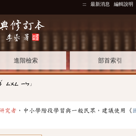
:::
最新消息
編輯說明
進階檢索
部首索引
ˊ
」
ㄢ
ㄙㄨㄥ
ㄧㄣ
研究者
，中小學階段學習與一般民眾，建議使用《