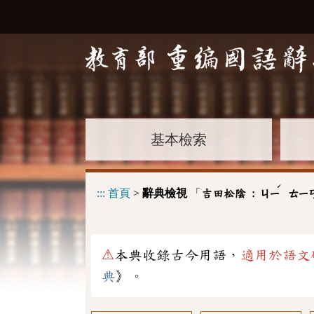
基本檢索
ˊ
:::
首頁
>
辭典檢視
「
吉田松陰 :
ㄐㄧ
ㄊㄧ
⚠
本典收錄古今用語，
適用於語文
典
》。