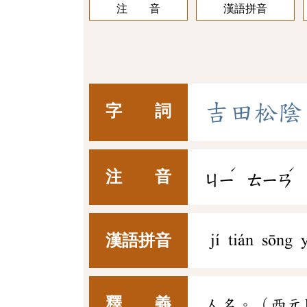
注 音
漢語拼音
吉
田
松
陰
字 詞
ˊ
ˊ
注 音
ㄐㄧ
ㄊㄧㄢ
漢語拼音
jí tián sōng 
釋 義
人名。（西元