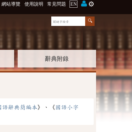
⚙️
網站導覽
使用說明
常見問題
EN
辭典附錄
國語辭典簡編本
》、《
國語小字