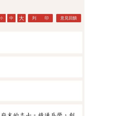
大
中
列 印
意見回饋
小
川幕府末的志士。精通兵學，創