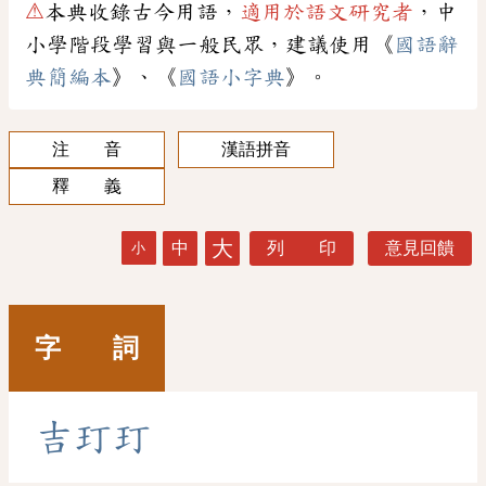
⚠
本典收錄古今用語，
適用於語文研究者
，中
小學階段學習與一般民眾，建議使用《
國語辭
典簡編本
》、《
國語小字典
》。
注 音
漢語拼音
釋 義
大
中
列 印
意見回饋
小
字 詞
吉
玎
玎