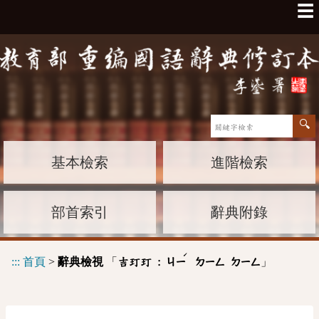
☰
基本檢索
進階檢索
部首索引
辭典附錄
ˊ
:::
首頁
>
辭典檢視
「
」
吉玎玎 :
ㄐㄧ
ㄉㄧㄥ
ㄉㄧㄥ