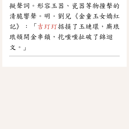
擬聲詞。形容玉器、瓷器等物撞擊的
清脆響聲。明．劉兌《金童玉女嬌紅
記》：「
吉玎玎
掂損了玉璉環，廝琅
琅頓開金串鎖，扢嗤嗤扯破了錦迴
文。」