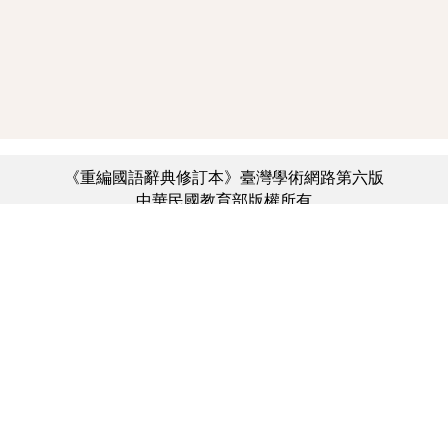
《重編國語辭典修訂本》臺灣學術網路第六版
中華民國教育部版權所有
:::
個資法及隱私聲明
|
辭典公眾授權網
|
意見交流
|
網網相連
三峽總院區地址：新北市三峽區三樹路2號、
︿
臺北院區地址：臺北市大安區和平東路一段179號、
臺中院區地址：臺中市豐原區師範街67號
電話總機：(02)7740-7890、
傳真：(02)7740-7064、
TANet VoIP：9009-7890
線上人數: 3204