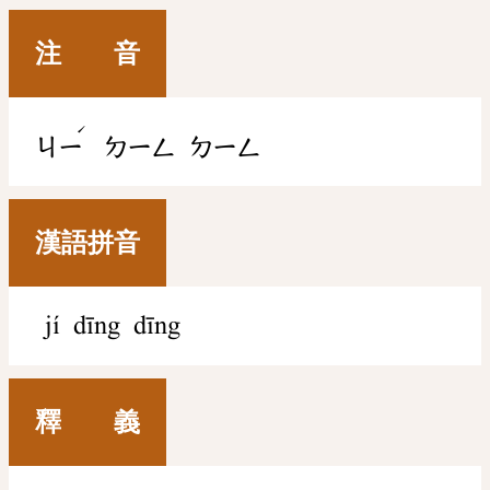
注 音
ˊ
ㄐㄧ
ㄉㄧㄥ
ㄉㄧㄥ
漢語拼音
jí dīng dīng
釋 義