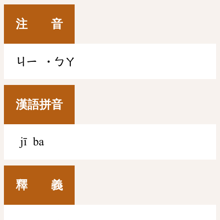
注 音
ㄐㄧ
˙ㄅㄚ
漢語拼音
jī ba
釋 義