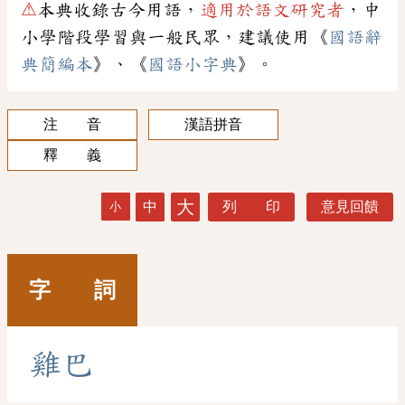
⚠
本典收錄古今用語，
適用於語文研究者
，中
小學階段學習與一般民眾，建議使用《
國語辭
典簡編本
》、《
國語小字典
》。
注 音
漢語拼音
釋 義
大
中
列 印
意見回饋
小
字 詞
雞
巴