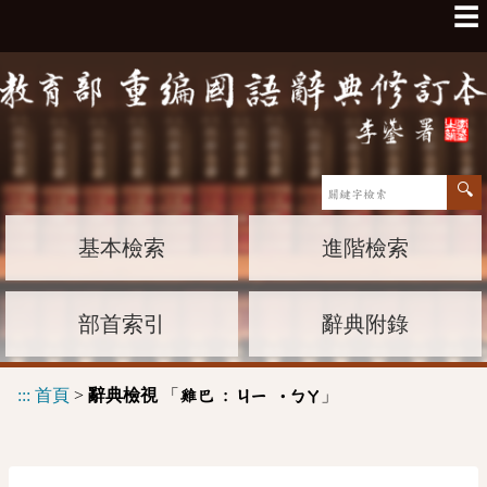
☰
基本檢索
進階檢索
部首索引
辭典附錄
:::
首頁
>
辭典檢視
「
」
雞巴 :
ㄐㄧ
˙ㄅㄚ