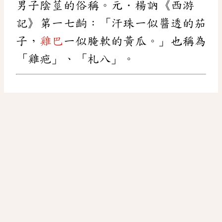
男子陰莖的俗稱。元．楊訥《西游
記》第一七齣：「汗珠一似醬透的茄
子，
雞巴
一似腌軟的黃瓜。」也稱為
「雞疤」、「札八」。