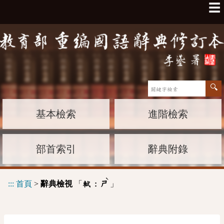
☰
基本檢索
進階檢索
部首索引
辭典附錄
ˋ
:::
首頁
>
辭典檢視
「
」
軾 :
ㄕ