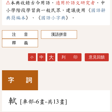
⚠
本典收錄古今用語，
適用於語文研究者
，中
小學階段學習與一般民眾，建議使用《
國語辭
典簡編本
》、《
國語小字典
》。
注 音
漢語拼音
釋 義
大
中
列 印
意見回饋
小
字 詞
軾
[車部-6畫-共13畫]