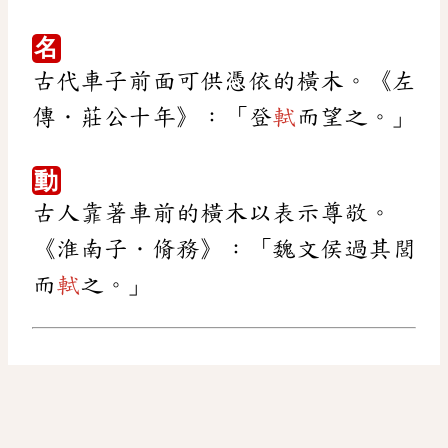
名
古代車子前面可供憑依的橫木。《左
傳．莊公十年》：「登
軾
而望之。」
動
古人靠著車前的橫木以表示尊敬。
《淮南子．脩務》：「魏文侯過其閭
而
軾
之。」