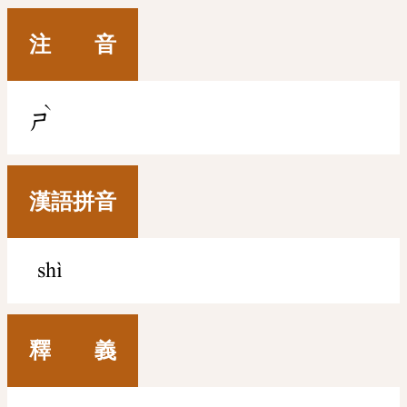
注 音
ˋ
ㄕ
漢語拼音
shì
釋 義