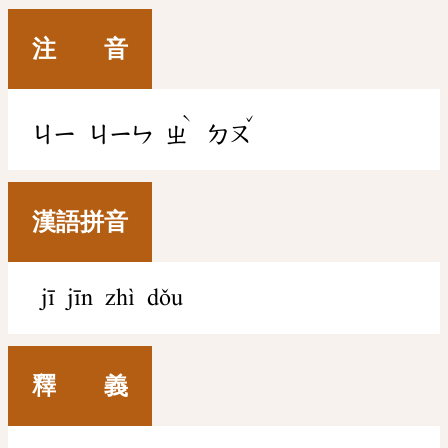
注 音
ˋ
ˇ
ㄐㄧ
ㄐㄧㄣ
ㄓ
ㄉㄡ
漢語拼音
jī jīn zhì dǒu
釋 義