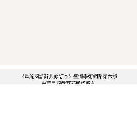
《重編國語辭典修訂本》臺灣學術網路第六版
中華民國教育部版權所有
:::
個資法及隱私聲明
|
辭典公眾授權網
|
意見交流
|
網網相連
三峽總院區地址：新北市三峽區三樹路2號、
︿
臺北院區地址：臺北市大安區和平東路一段179號、