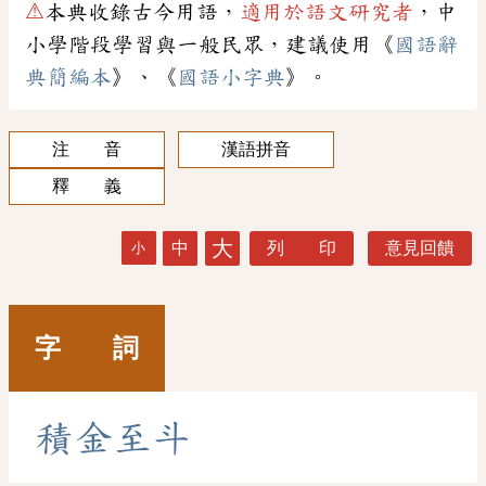
⚠
本典收錄古今用語，
適用於語文研究者
，中
小學階段學習與一般民眾，建議使用《
國語辭
典簡編本
》、《
國語小字典
》。
注 音
漢語拼音
釋 義
大
中
列 印
意見回饋
小
字 詞
積
金
至
斗