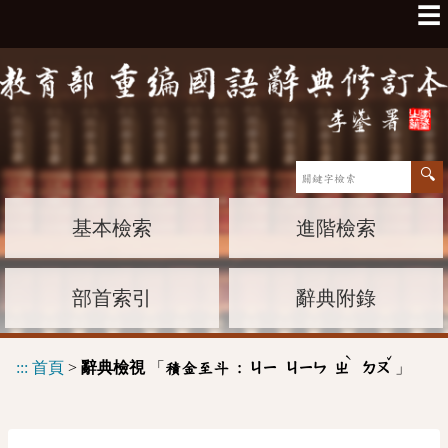
☰
基本檢索
進階檢索
部首索引
辭典附錄
ˋ
ˇ
:::
首頁
>
辭典檢視
「
」
積金至斗 :
ㄐㄧ
ㄐㄧㄣ
ㄓ
ㄉㄡ