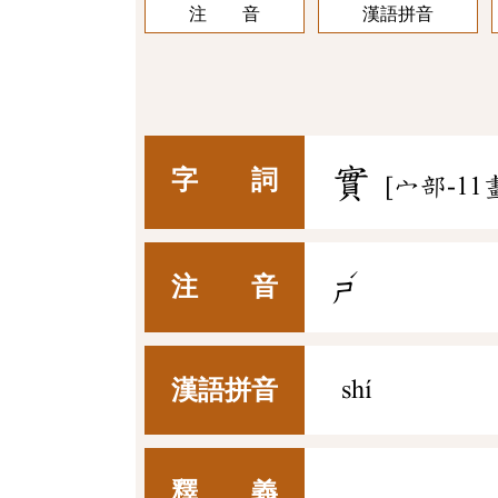
注 音
漢語拼音
實
字 詞
[宀部-11
ˊ
注 音
ㄕ
漢語拼音
shí
釋 義