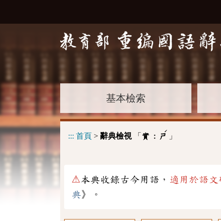
基本檢索
ˊ
:::
首頁
>
辭典檢視
「
」
實 :
ㄕ
⚠
本典收錄古今用語，
適用於語文
典
》。