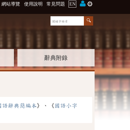
⚙️
網站導覽
使用說明
常見問題
EN
辭典附錄
國語辭典簡編本
》、《
國語小字