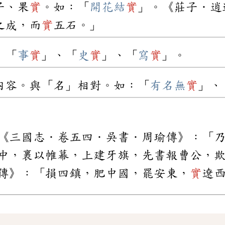
子、果
實
。如：「
開花結
實
」。《莊子．逍
之成，而
實
五石。」
：「
事
實
」、「
史
實
」、「
寫
實
」。
內容。與「名」相對。如：「
有名無
實
」、
《三國志．卷五四．吳書．周瑜傳》：「
中，裹以帷幕，上建牙旗，先書報曹公，
傳》：「損四鎮，肥中國，罷安東，
實
遼