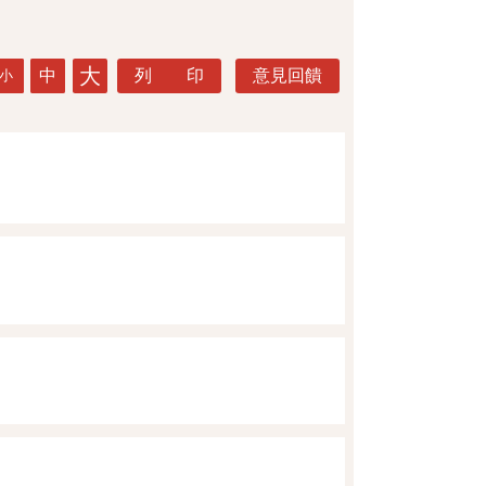
大
中
列 印
意見回饋
小