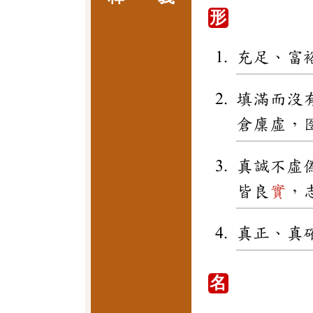
形
充足、富
填滿而沒
倉廩虛，
真誠不虛
皆良
實
，
真正、真
名