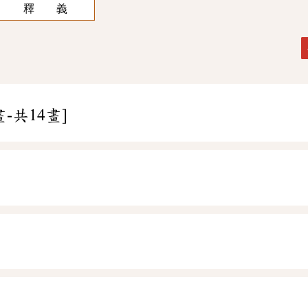
釋 義
畫-共14畫]