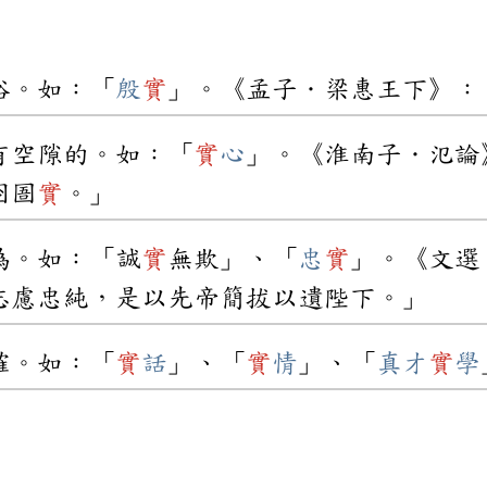
裕。如：「
殷
實
」。《孟子．梁惠王下》：
有空隙的。如：「
實
心
」。《淮南子．氾論
囹圄
實
。」
偽。如：「誠
實
無欺」、「
忠
實
」。《文選
志慮忠純，是以先帝簡拔以遺陛下。」
確。如：「
實
話
」、「
實
情
」、「
真才
實
學