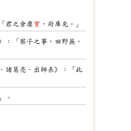
「君之倉廩
實
，府庫充。」
》：「察子之事，田野蕪，
．諸葛亮．出師表》：「此
」。