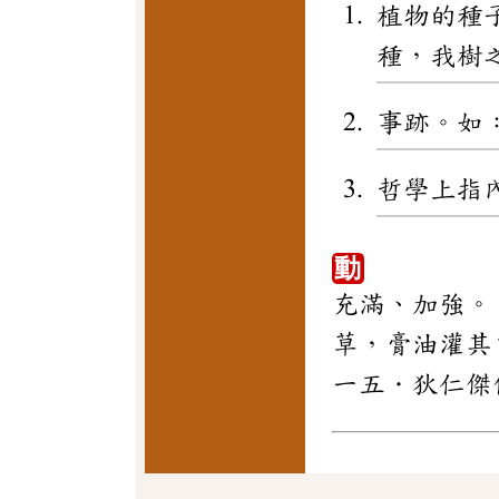
植物的種
種，我樹
事跡。如
哲學上指
動
充滿、加強。
草，膏油灌其
一五．狄仁傑