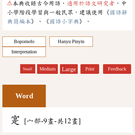
⚠
本典收錄古今用語，
適用於語文研究者
，中
小學階段學習與一般民眾，建議使用《
國語辭
典簡編本
》、《
國語小字典
》。
Bopomofo
Hanyu Pinyin
Interpretation
Large
Medium
Print
Feedback
Small
Word
寔
[宀部-9畫-共12畫]