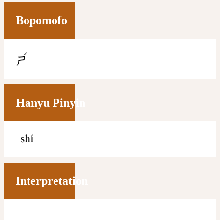
Bopomofo
ˊ
ㄕ
Hanyu Pinyin
shí
Interpretation