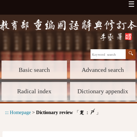
☰
Basic search
Advanced search
Radical index
Dictionary appendix
ˊ
:::
Homepage
>
Dictionary review
「
」
寔 :
ㄕ