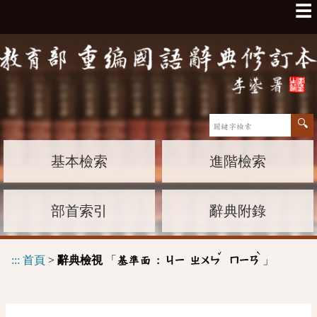
☰
基本檢索
進階檢索
部首索引
辭典附錄
ˇ
ˋ
:::
首頁
>
辭典檢視
「
」
基準面 :
ㄐㄧ
ㄓㄨㄣ
ㄇㄧㄢ