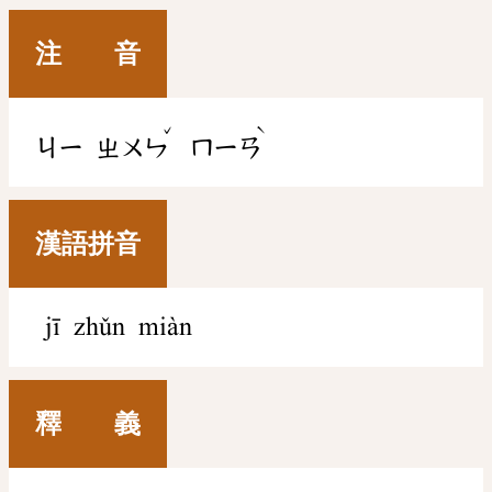
注 音
ˇ
ˋ
ㄐㄧ
ㄓㄨㄣ
ㄇㄧㄢ
漢語拼音
jī zhǔn miàn
釋 義