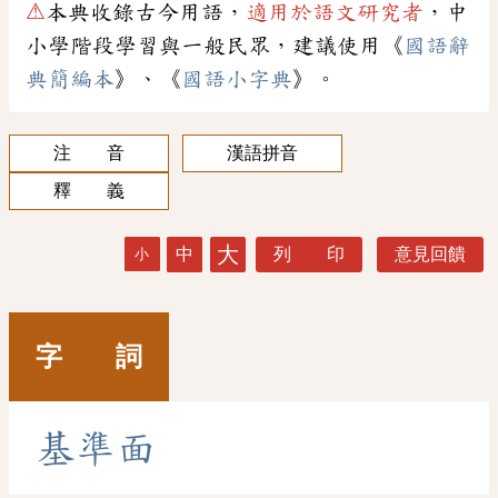
⚠
本典收錄古今用語，
適用於語文研究者
，中
小學階段學習與一般民眾，建議使用《
國語辭
典簡編本
》、《
國語小字典
》。
注 音
漢語拼音
釋 義
大
中
列 印
意見回饋
小
字 詞
基
準
面