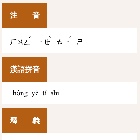
注 音
ˊ
ˋ
ˊ
ㄏㄨㄥ
ㄧㄝ
ㄊㄧ
ㄕ
漢語拼音
hóng yè tí shī
釋 義