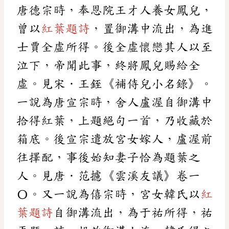
唐德宗時，奉恩院王才人養女鳳兒，
曾以
紅葉題詩
，置御溝中流出，為進
士賈全虛所得。後全虛懷戀其人以至
泣下，帝聞此事，終將鳳兒賜給全
虛。見宋．王銍《補侍兒小名錄》。
一說為唐宣宗時，舍人盧渥自御溝中
拾得紅葉，上題絕句一首，乃收藏於
箱底。後宣宗遣放宮女嫁人，盧渥前
往擇配，事後始知妻子恰為題葉之
人。見唐．范攄《雲溪友議》卷一
〇。又一說為僖宗時，宮女韓氏以
紅
葉題詩
自御溝流出，為于祐所得，祐