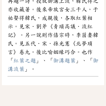
再題一詩，投放御溝上流，韓氏得之
亦收藏著。後來帝放宮女三千人，于
祐娶得韓氏，成親後，各取紅葉相
示。見宋．劉斧《青瑣高議．流紅
記》。另一說則作僖宗時，李茵妻韓
氏。見五代．宋．孫光憲《北夢瑣
言》卷九。後比喻姻緣巧合。也作
「
紅葉之題
」、「
御溝題葉
」、「
御
溝流葉
」。