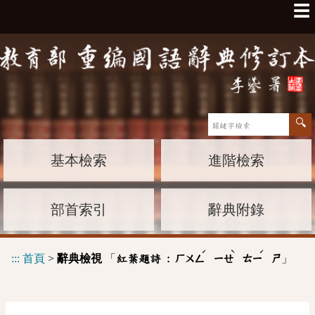
☰
基本檢索
進階檢索
部首索引
辭典附錄
ˊ
ˋ
ˊ
:::
首頁
>
辭典檢視
「
」
紅葉題詩 :
ㄏㄨㄥ
ㄧㄝ
ㄊㄧ
ㄕ