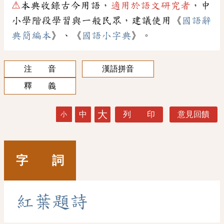
⚠
本典收錄古今用語，
適用於語文研究者
，中
小學階段學習與一般民眾，建議使用《
國語辭
典簡編本
》、《
國語小字典
》。
注 音
漢語拼音
釋 義
大
中
列 印
意見回饋
小
字 詞
紅
葉
題
詩