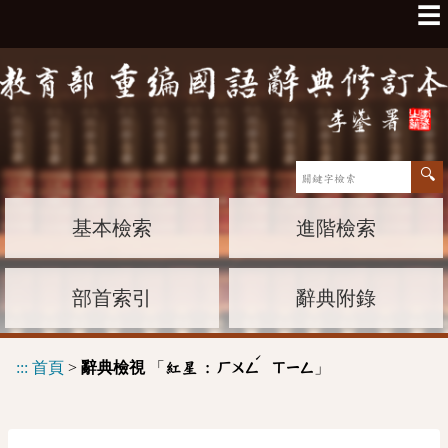
☰
基本檢索
進階檢索
部首索引
辭典附錄
ˊ
:::
首頁
>
辭典檢視
「
」
紅星 :
ㄏㄨㄥ
ㄒㄧㄥ