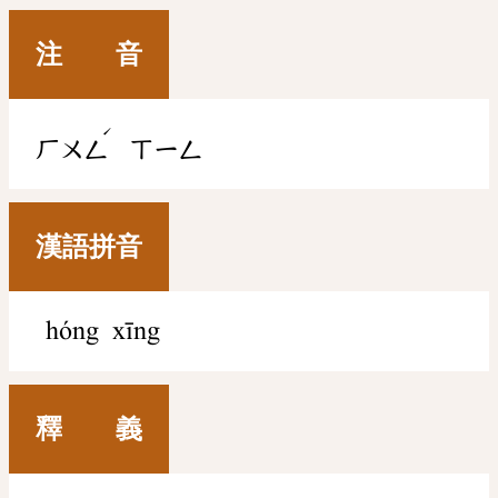
注 音
ˊ
ㄏㄨㄥ
ㄒㄧㄥ
漢語拼音
hóng xīng
釋 義