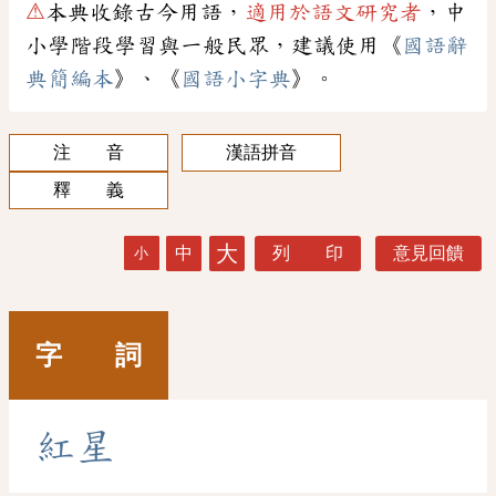
⚠
本典收錄古今用語，
適用於語文研究者
，中
小學階段學習與一般民眾，建議使用《
國語辭
典簡編本
》、《
國語小字典
》。
注 音
漢語拼音
釋 義
大
中
列 印
意見回饋
小
字 詞
紅
星