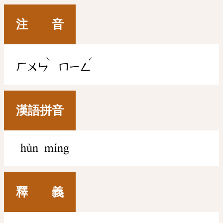
注 音
ˋ
ˊ
ㄏㄨㄣ
ㄇㄧㄥ
漢語拼音
hùn míng
釋 義