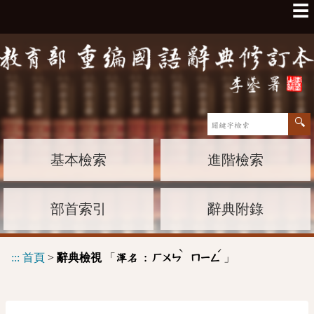
☰
基本檢索
進階檢索
部首索引
辭典附錄
ˋ
ˊ
:::
首頁
>
辭典檢視
「
」
渾名 :
ㄏㄨㄣ
ㄇㄧㄥ