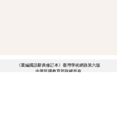
《重編國語辭典修訂本》臺灣學術網路第六版
中華民國教育部版權所有
:::
個資法及隱私聲明
|
辭典公眾授權網
|
意見交流
|
網網相連
三峽總院區地址：新北市三峽區三樹路2號、
︿
臺北院區地址：臺北市大安區和平東路一段179號、