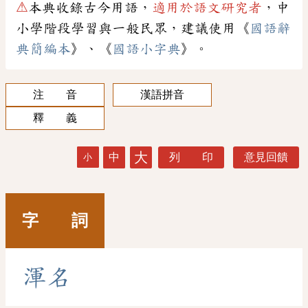
⚠
本典收錄古今用語，
適用於語文研究者
，中
小學階段學習與一般民眾，建議使用《
國語辭
典簡編本
》、《
國語小字典
》。
注 音
漢語拼音
釋 義
大
中
列 印
意見回饋
小
字 詞
渾
名