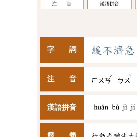
注 音
漢語拼音
緩
不
濟
急
字 詞
ˇ
ˋ
注 音
ㄏㄨㄢ
ㄅㄨ
漢語拼音
huǎn bù jì jí
釋 義
行動或辦法太