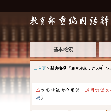
基本檢索
ˇ
:::
首頁
>
辭典檢視
「
緩不濟急 :
ㄏㄨㄢ
ㄅ
⚠
本典收錄古今用語，
適用於語文
典
》。