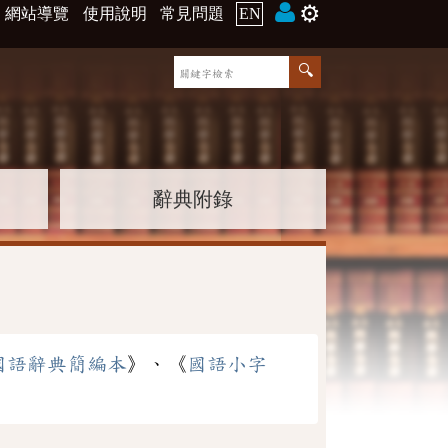
⚙️
網站導覽
使用說明
常見問題
EN
辭典附錄
國語辭典簡編本
》、《
國語小字