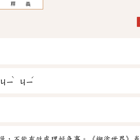
釋 義
ˋ
ˊ
ㄐㄧ
ㄐㄧ
慢，不能有效處理好急事。《糊塗世界》