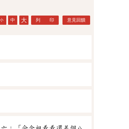
大
中
列 印
意見回饋
小
卷六：「佘念祖看看還差個八