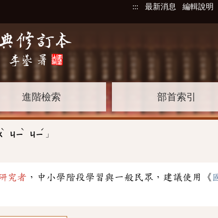
:::
最新消息
編輯說明
進階檢索
部首索引
ˋ
ˋ
ˊ
」
ㄨ
ㄐㄧ
ㄐㄧ
研究者
，中小學階段學習與一般民眾，建議使用《