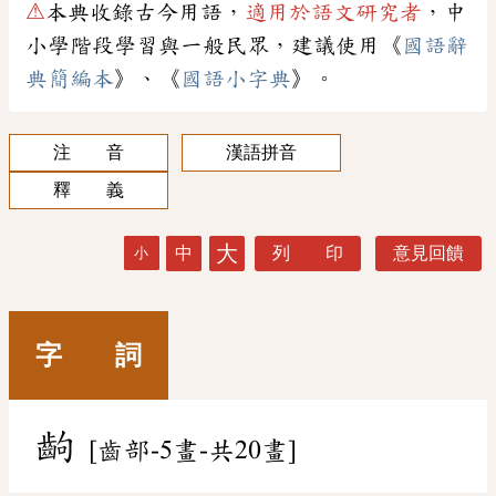
⚠
本典收錄古今用語，
適用於語文研究者
，中
小學階段學習與一般民眾，建議使用《
國語辭
典簡編本
》、《
國語小字典
》。
注 音
漢語拼音
釋 義
大
中
列 印
意見回饋
小
字 詞
齣
[齒部-5畫-共20畫]