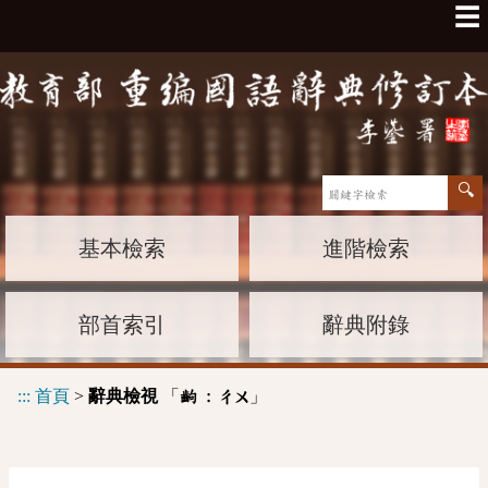
☰
基本檢索
進階檢索
部首索引
辭典附錄
:::
首頁
>
辭典檢視
「
」
齣 :
ㄔㄨ