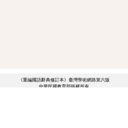
《重編國語辭典修訂本》臺灣學術網路第六版
中華民國教育部版權所有
:::
個資法及隱私聲明
|
辭典公眾授權網
|
意見交流
|
網網相連