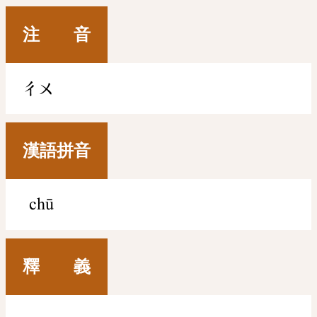
注 音
ㄔㄨ
漢語拼音
chū
釋 義