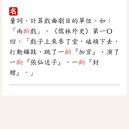
名
量詞。計算戲曲劇目的單位。如：
「兩
齣
戲」。《儒林外史》第一〇
回：「戲子上來參了堂，磕頭下去，
打動鑼鼓，跳了一
齣
『加官』，演了
一
齣
『張仙送子』，一
齣
『封
贈』。」