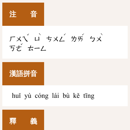
注 音
ˇ
ˋ
ˊ
ˊ
ˋ
ㄏㄨㄟ
ㄩ
ㄘㄨㄥ
ㄌㄞ
ㄅㄨ
ˇ
ㄎㄜ
ㄊㄧㄥ
漢語拼音
huǐ yù cóng lái bù kě tīng
釋 義