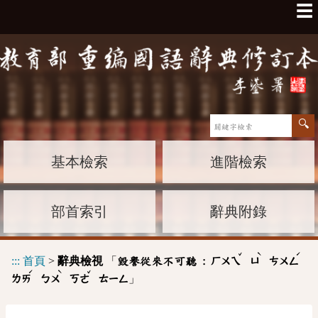
☰
基本檢索
進階檢索
部首索引
辭典附錄
ˇ
ˋ
ˊ
:::
首頁
>
辭典檢視
「
毀譽從來不可聽 :
ㄏㄨㄟ
ㄩ
ㄘㄨㄥ
ˊ
ˋ
ˇ
」
ㄌㄞ
ㄅㄨ
ㄎㄜ
ㄊㄧㄥ