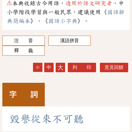
⚠
本典收錄古今用語，
適用於語文研究者
，中
小學階段學習與一般民眾，建議使用《
國語辭
典簡編本
》、《
國語小字典
》。
注 音
漢語拼音
釋 義
大
中
列 印
意見回饋
小
字 詞
毀
譽
從
來
不
可
聽