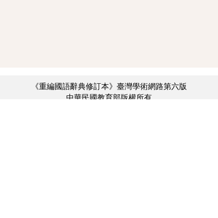
《重編國語辭典修訂本》臺灣學術網路第六版
中華民國教育部版權所有
:::
個資法及隱私聲明
|
辭典公眾授權網
|
意見交流
|
網網相連
三峽總院區地址：新北市三峽區三樹路2號、
︿
臺北院區地址：臺北市大安區和平東路一段179號、
臺中院區地址：臺中市豐原區師範街67號
電話總機：(02)7740-7890、
傳真：(02)7740-7064、
TANet VoIP：9009-7890
線上人數: 3920