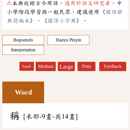
⚠
本典收錄古今用語，
適用於語文研究者
，中
小學階段學習與一般民眾，建議使用《
國語辭
典簡編本
》、《
國語小字典
》。
Bopomofo
Hanyu Pinyin
Interpretation
Large
Medium
Print
Feedback
Small
Word
稱
[禾部-9畫-共14畫]