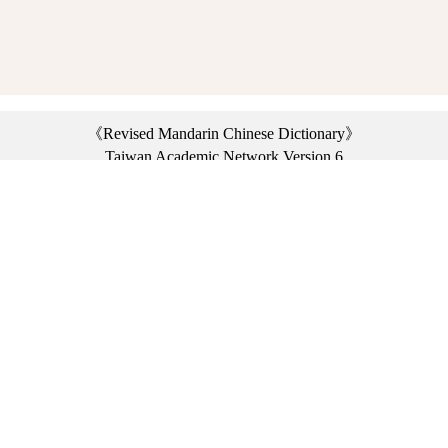
《Revised Mandarin Chinese Dictionary》
Taiwan Academic Network Version 6
©2021 Ministry of Education, R.O.C. All rights reserved.
︿
:::
Privacy statement
|
Dictionary network
|
Opinion exchange
|
Network Links
Headquarters: No. 2, Sanshu Rd., Sanxia Dist., New Taipei City 23703, Taiwan
(R.O.C.)、
Taipei Branch: No. 179, Sec. 1, Heping E. Rd., Daan Dist., Taipei City 10644,
Taiwan (R.O.C.)、
Taichung Branch Offices: No. 67, Shifan St., Fengyuan Dist., Taichung City 42081,
Taiwan (R.O.C.)