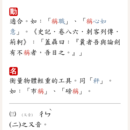
動
適合。如：「
稱
職
」、「
稱
心如
意
」。《史記．卷八六．刺客列傳．
荊軻》：「蓋聶曰：『曩者吾與論劍
有不
稱
者，吾目之。』」
名
衡量物體輕重的工具。同「
秤
」。
如：「市
稱
」、「磅
稱
」。
ˋ
㈢
ㄔㄣ
(又音)
(二)之又音。