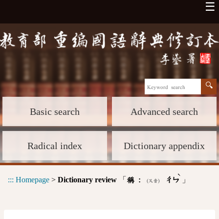
☰
Basic search
Advanced search
Radical index
Dictionary appendix
ˋ
:::
Homepage
>
Dictionary review
「
」
稱 :
ㄔㄣ
(又音)