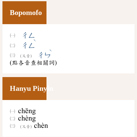
Bopomofo
ㄔㄥ
ˋ
ㄔㄥ
ˋ
ㄔㄣ
(又音)
(點各音查相關詞)
Hanyu Pinyin
chēng
chèng
chèn
(又音)