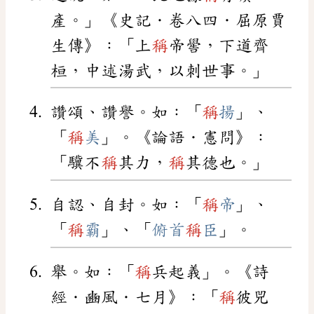
產。」《史記．卷八四．屈原賈
生傳》：「上
稱
帝嚳，下道齊
桓，中述湯武，以刺世事。」
讚頌、讚譽。如：「
稱
揚
」、
「
稱
美
」。《論語．憲問》：
「驥不
稱
其力，
稱
其德也。」
自認、自封。如：「
稱
帝
」、
「
稱
霸
」、「
俯首
稱
臣
」。
舉。如：「
稱
兵起義」。《詩
經．豳風．七月》：「
稱
彼兕