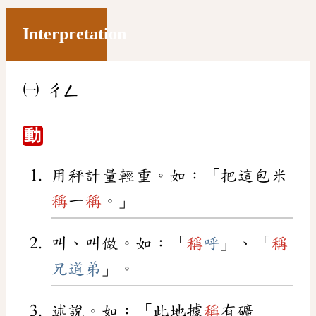
Interpretation
㈠
ㄔㄥ
動
用秤計量輕重。如：「把這包米
稱
一
稱
。」
叫、叫做。如：「
稱
呼
」、「
稱
兄道弟
」。
述說。如：「此地據
稱
有礦