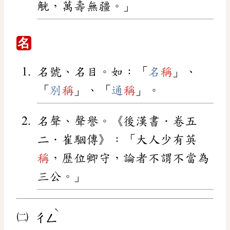
觥，萬壽無疆。」
名
名號、名目。如：「
名
稱
」、
「
別
稱
」、「
通
稱
」。
名聲、聲譽。《後漢書．卷五
二．崔駰傳》：「大人少有英
稱
，歷位卿守，論者不謂不當為
三公。」
ˋ
㈡
ㄔㄥ