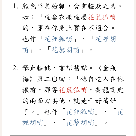
顏色華美紛雜，含有輕貶之意。
如：「這套衣服這麼
花麗狐哨
的，穿在你身上實在不適合。」
也作「
花狸狐哨
」、「
花裡胡
哨
」、「
花藜胡哨
」。
舉止輕佻，言語慧黠。《金瓶
梅》第二〇回：「他自吃人在他
根前，那等
花麗狐哨
，喬龍畫虎
的兩面刀哄他，就是千好萬好
了。」也作「
花狸狐哨
」、「
花
裡胡哨
」、「
花藜胡哨
」。