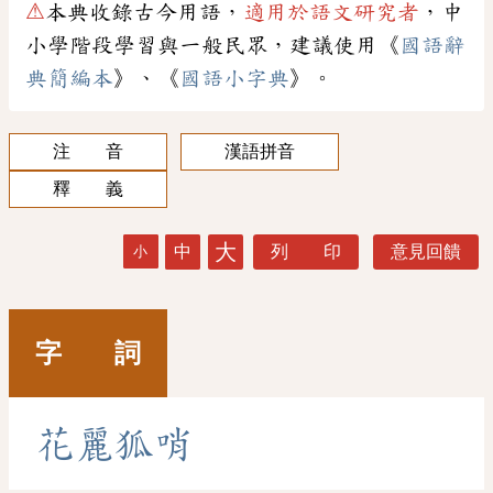
⚠
本典收錄古今用語，
適用於語文研究者
，中
小學階段學習與一般民眾，建議使用《
國語辭
典簡編本
》、《
國語小字典
》。
注 音
漢語拼音
釋 義
大
中
列 印
意見回饋
小
字 詞
花
麗
狐
哨