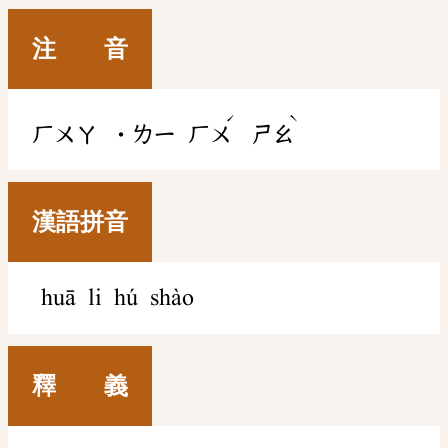
注 音
ˊ
ˋ
ㄏㄨㄚ
˙ㄌㄧ
ㄏㄨ
ㄕㄠ
漢語拼音
huā li hú shào
釋 義