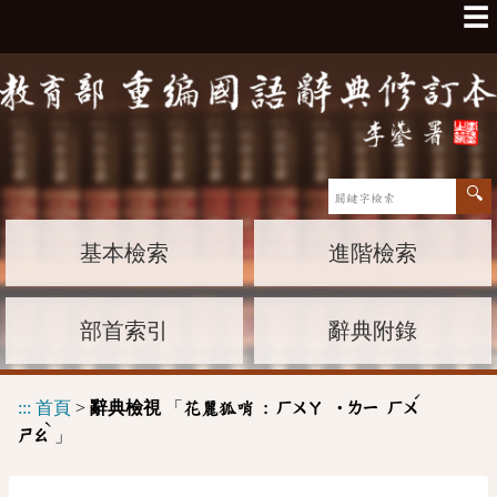
☰
基本檢索
進階檢索
部首索引
辭典附錄
ˊ
:::
首頁
>
辭典檢視
「
花麗狐哨 :
ㄏㄨㄚ
˙ㄌㄧ
ㄏㄨ
ˋ
」
ㄕㄠ