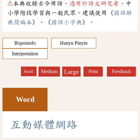
⚠
本典收錄古今用語，
適用於語文研究者
，中
小學階段學習與一般民眾，建議使用《
國語辭
典簡編本
》、《
國語小字典
》。
Bopomofo
Hanyu Pinyin
Interpretation
Large
Medium
Print
Feedback
Small
Word
互
動
媒
體
網
路