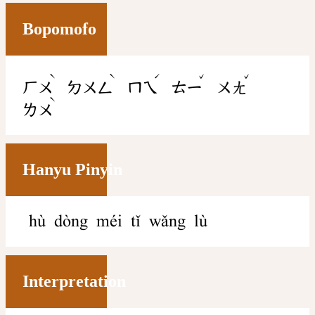
Bopomofo
ˋ
ˋ
ˊ
ˇ
ˇ
ㄏㄨ
ㄉㄨㄥ
ㄇㄟ
ㄊㄧ
ㄨㄤ
ˋ
ㄌㄨ
Hanyu Pinyin
hù dòng méi tǐ wǎng lù
Interpretation