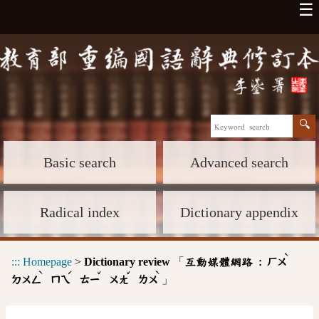
☰
Basic search
Advanced search
Radical index
Dictionary appendix
ˋ
:::
Homepage
>
Dictionary review
「
互動媒體網路 :
ㄏㄨ
ˋ
ˊ
ˇ
ˇ
ˋ
」
ㄉㄨㄥ
ㄇㄟ
ㄊㄧ
ㄨㄤ
ㄌㄨ