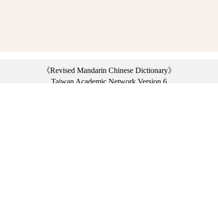
《Revised Mandarin Chinese Dictionary》
Taiwan Academic Network Version 6
©2021 Ministry of Education, R.O.C. All rights reserved.
︿
:::
Privacy statement
|
Dictionary network
|
Opinion exchange
|
Network Links
Headquarters: No. 2, Sanshu Rd., Sanxia Dist., New Taipei City 23703, Taiwan
(R.O.C.)、
Taipei Branch: No. 179, Sec. 1, Heping E. Rd., Daan Dist., Taipei City 10644,
Taiwan (R.O.C.)、
Taichung Branch Offices: No. 67, Shifan St., Fengyuan Dist., Taichung City 42081,