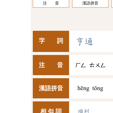
注 音
漢語拼音
亨
通
字 詞
注 音
ㄏㄥ
ㄊㄨㄥ
漢語拼音
hēng tōng
相 似 詞
順利