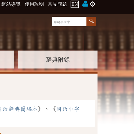
⚙️
網站導覽
使用說明
常見問題
EN
辭典附錄
國語辭典簡編本
》、《
國語小字