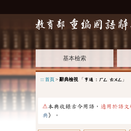
基本檢索
:::
首頁
>
辭典檢視
「
」
亨通 :
ㄏㄥ
ㄊㄨㄥ
⚠
本典收錄古今用語，
適用於語文
典
》。