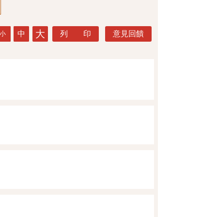
大
中
列 印
意見回饋
小