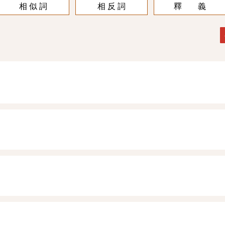
相 似 詞
相 反 詞
釋 義