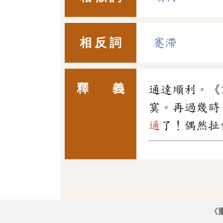
相 反 詞
蹇滯
釋 義
通達順利。《
寞。再過幾時
通
了！偶然扯
《