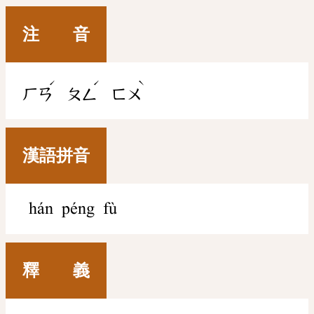
注 音
ˊ
ˊ
ˋ
ㄏㄢ
ㄆㄥ
ㄈㄨ
漢語拼音
hán péng fù
釋 義