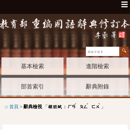
☰
基本檢索
進階檢索
部首索引
辭典附錄
ˊ
ˊ
ˋ
:::
首頁
>
辭典檢視
「
」
韓朋賦 :
ㄏㄢ
ㄆㄥ
ㄈㄨ