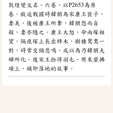
敦煌變文名。六卷，以P2653為原
卷。敘述戰國時韓朋為宋康王臣子，
妻美，後被康王所奪，韓朋怨而自
殺，妻亦隨之。康王大怒，命兩塚相
望，隔夜塚上長出梓木，樹棲鴛鴦一
對，時常交頸悲鳴，或以為乃韓朋夫
婦所化。後宋王拾得羽毛，用來磨拂
項上，頭即落地的故事。