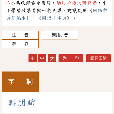
⚠
本典收錄古今用語，
適用於語文研究者
，中
小學階段學習與一般民眾，建議使用《
國語辭
典簡編本
》、《
國語小字典
》。
注 音
漢語拼音
釋 義
大
中
列 印
意見回饋
小
字 詞
韓
朋
賦