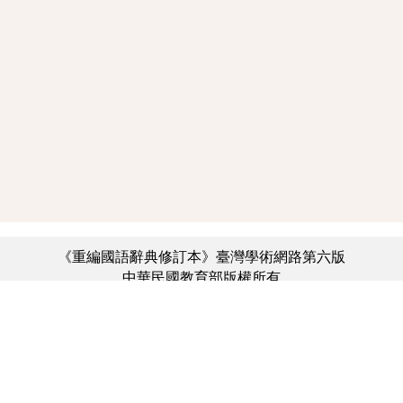
《重編國語辭典修訂本》臺灣學術網路第六版
中華民國教育部版權所有
:::
個資法及隱私聲明
|
辭典公眾授權網
|
意見交流
|
網網相連