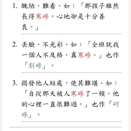
醜陋、難看。如：「那孩子雖然
長得
寒磣
，心地卻是十分善
良。」
丟臉、不光彩。如：「全班就我
一個人不及格，真
寒磣
。」也作
「
割磣
」。
揭發他人短處，使其難堪。如：
「自從那天被人
寒磣
了一頓，他
的心裡一直很難過。」也作「
砢
磣
」。