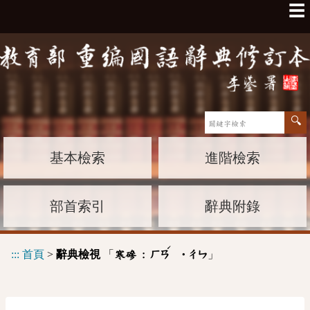
☰
基本檢索
進階檢索
部首索引
辭典附錄
ˊ
:::
首頁
>
辭典檢視
「
」
寒磣 :
ㄏㄢ
˙ㄔㄣ