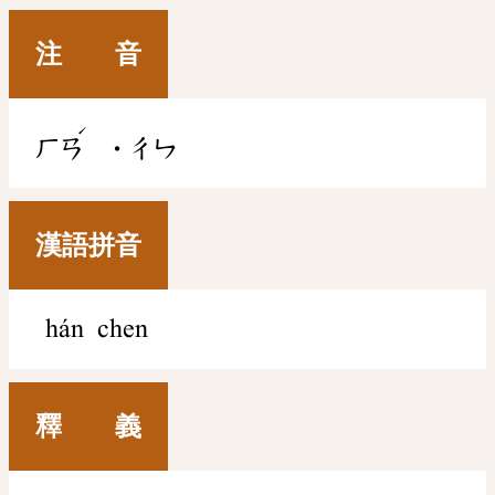
注 音
ˊ
ㄏㄢ
˙ㄔㄣ
漢語拼音
hán chen
釋 義