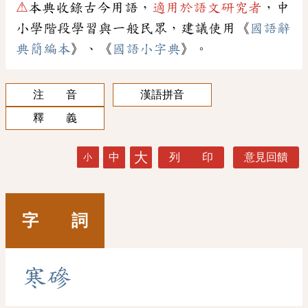
⚠
本典收錄古今用語，
適用於語文研究者
，中
小學階段學習與一般民眾，建議使用《
國語辭
典簡編本
》、《
國語小字典
》。
注 音
漢語拼音
釋 義
大
中
列 印
意見回饋
小
字 詞
寒
磣