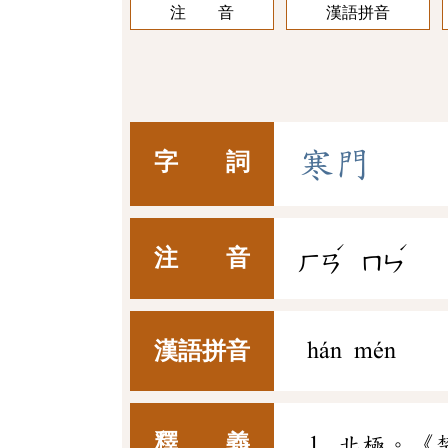
注 音
漢語拼音
寒
門
字 詞
ˊ
ˊ
注 音
ㄏㄢ
ㄇㄣ
漢語拼音
hán mén
釋 義
北極。《