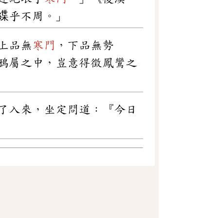
緤乎不周。」
上品無
寒門
，下品無勢
鴉屬之中，豈意得徵鳳鸞之
了入來，坐定問道：『今日