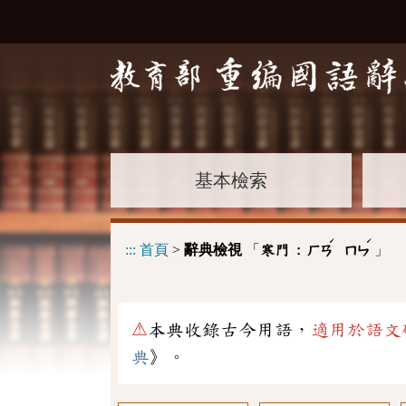
基本檢索
ˊ
ˊ
:::
首頁
>
辭典檢視
「
」
寒門 :
ㄏㄢ
ㄇㄣ
⚠
本典收錄古今用語，
適用於語文
典
》。