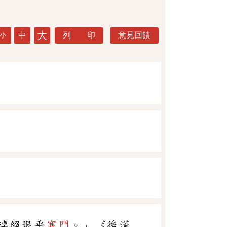
大
中
列 印
意見回饋
小
逴絕垠乎
寒門
。」《後漢