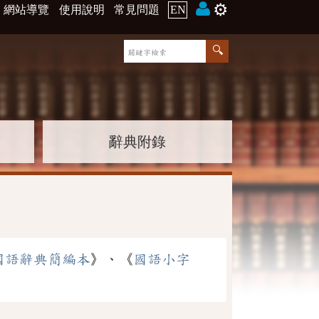
⚙️
網站導覽
使用說明
常見問題
EN
辭典附錄
國語辭典簡編本
》、《
國語小字