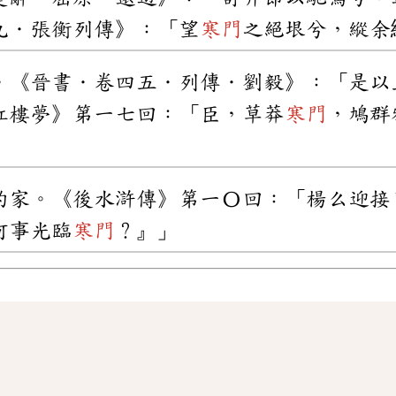
九．張衡列傳》：「望
寒門
之絕垠兮，縱余
。《晉書．卷四五．列傳．劉毅》：「是以
紅樓夢》第一七回：「臣，草莽
寒門
，鳩群
的家。《後水滸傳》第一〇回：「楊么迎接
何事光臨
寒門
？』」