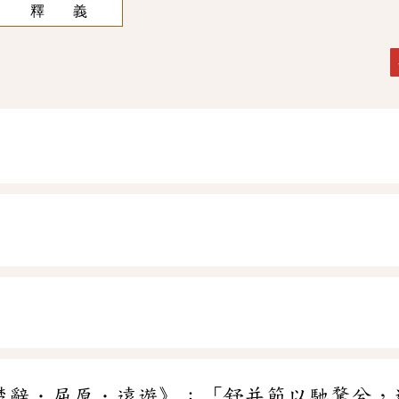
釋 義
楚辭．屈原．遠遊》：「舒并節以馳騖兮，