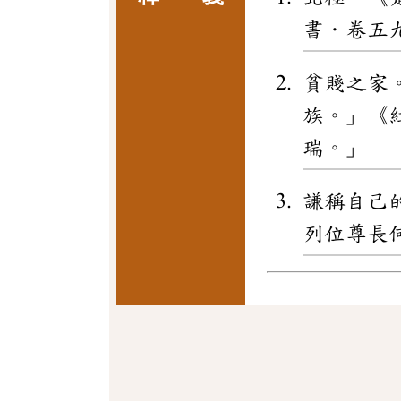
書．卷五
貧賤之家
族。」《
瑞。」
謙稱自己
列位尊長