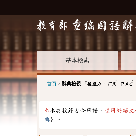
基本檢索
ˋ
ˋ
:::
首頁
>
辭典檢視
「
後座力 :
ㄏㄡ
ㄗㄨㄛ
⚠
本典收錄古今用語，
適用於語文
典
》。