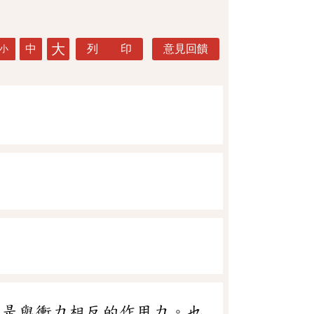
大
中
列 印
意見回饋
小
。是與衝力相反的作用力。也