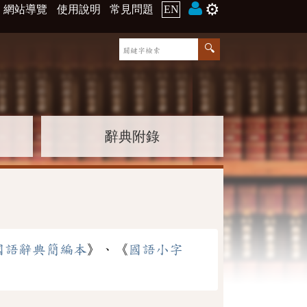
⚙️
網站導覽
使用說明
常見問題
EN
辭典附錄
國語辭典簡編本
》、《
國語小字