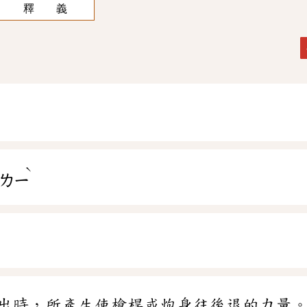
釋 義
ˋ
ㄌㄧ
出時，所產生使槍桿或炮身往後退的力量