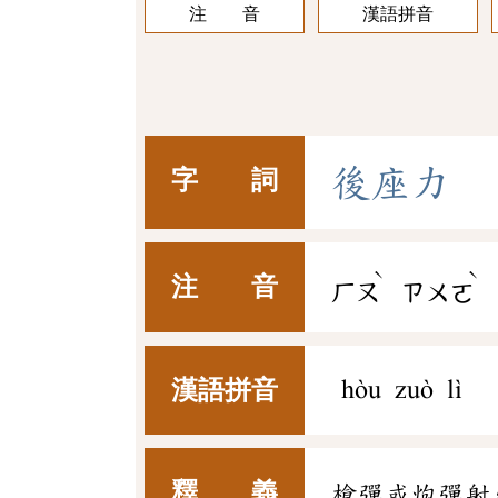
注 音
漢語拼音
後
座
力
字 詞
ˋ
ˋ
注 音
ㄏㄡ
ㄗㄨㄛ
漢語拼音
hòu zuò lì
釋 義
槍彈或炮彈射