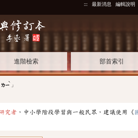
:::
最新消息
編輯說明
進階檢索
部首索引
ˋ
」
ㄌㄧ
研究者
，中小學階段學習與一般民眾，建議使用《