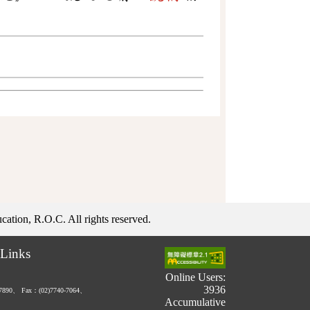
ation, R.O.C. All rights reserved.
Links
Online Users:
3936
-7890、
Fax：(02)7740-7064、
Accumulative