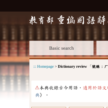
Basic search
:::
Homepage
>
Dictionary review
「
號稱 :
ㄏ
⚠
本典收錄古今用語，
適用於語文
典
》。