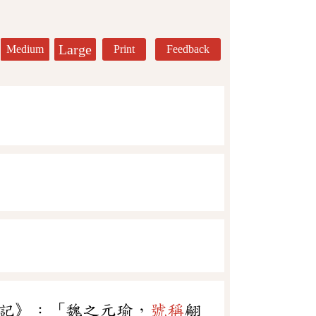
Large
Medium
Print
Feedback
記》：「魏之元瑜，
號稱
翩