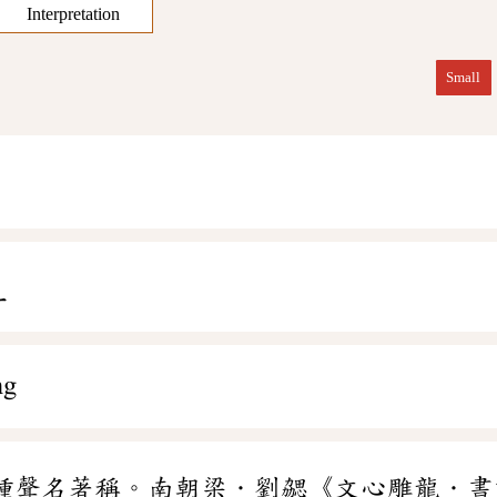
Interpretation
Small
ㄥ
ng
種聲名著稱。南朝梁．劉勰《文心雕龍．書