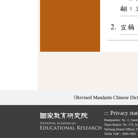
翩；
宣稱
《Revised Mandarin Chinese Di
:::
Privacy sta
Headquarters: No. 2, Sans
Taipei Branch: No. 179, S
Taichung Branch Offices: 
TANet VoIP：9009-7890