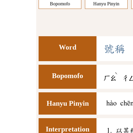
Bopomofo
Hanyu Pinyin
Word
號
稱
ˋ
Bopomofo
ㄏㄠ
ㄔ
Hanyu Pinyin
hào chē
Interpretation
以某