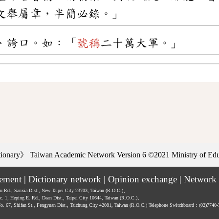
文舉屬章，半簡必錄。」
、誇口。如：「
號稱
二十萬大軍。」
ctionary》
Taiwan Academic Network Version 6
©2021 Ministry of Educ
tement
|
Dictionary network
|
Opinion exchange
|
Network 
hu Rd., Sanxia Dist., New Taipei City 23703, Taiwan (R.O.C.)、
ec. 1, Heping E. Rd., Daan Dist., Taipei City 10644, Taiwan (R.O.C.)、
No. 67, Shifan St., Fengyuan Dist., Taichung City 42081, Taiwan (R.O.C.)
Telephone Switchboard：(02)7740